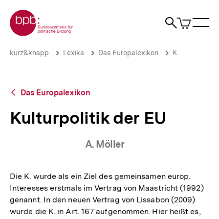
Direkt
Zur Startseite der bpb
zum
0
Artikel
Sho
Seiteninhalt
im
Naviga
Suche
springen
War
öffne
öffnen
öff
Pfadnavigation
Kulturpolitik
Brotkrümelnavigation
kurz&knapp
Lexika
Das Europalexikon
K
der
EU
|
bpb.de
Zurück
Das Europalexikon
zur
Übersicht
Kulturpolitik der EU
A. Möller
Die K. wurde als ein Ziel des gemeinsamen europ.
Interesses erstmals im Vertrag von Maastricht (1992)
genannt. In den neuen Vertrag von Lissabon (2009)
wurde die K. in Art. 167 aufgenommen. Hier heißt es,