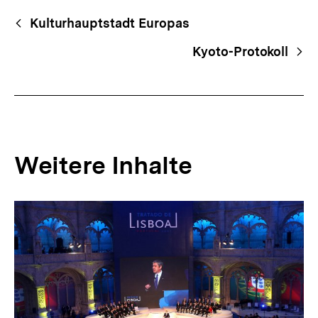
Fussnoten
Begriffsnavigation
Content-
Kulturhauptstadt Europas
Navigation
Kyoto-Protokoll
Weitere Inhalte
Inhaltskarousell
Inhaltskarussell
für
überspringen
weitere
Inhalte