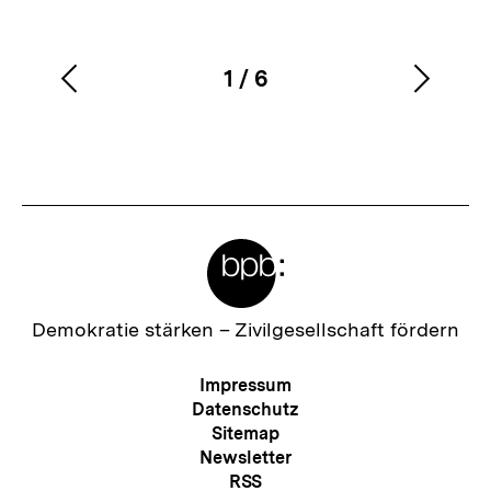
1
/
6
Vorherigen
Nächs
Karussellinhalt
von
Inhalt
Inhalt
anzeigen
anzei
Meta-
Links
Zur
Demokratie stärken –
Zivilgesellschaft fördern
Startseite
der
Meta-
Impressum
bpb
Navigation
Datenschutz
Sitemap
Newsletter
RSS