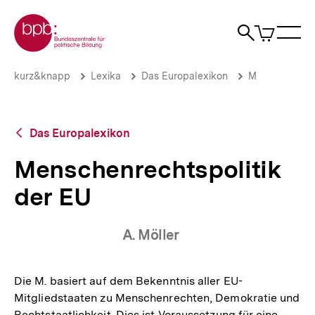
Direkt
Zur Startseite der bpb
zum
0
Artikel
Sho
Seiteninhalt
im
Naviga
Suche
springen
War
öffne
öffnen
öff
Pfadnavigation
Menschenrechtspolitik
Brotkrümelnavigation
kurz&knapp
Lexika
Das Europalexikon
M
der
EU
|
bpb.de
Zurück
Das Europalexikon
zur
Übersicht
Menschenrechtspolitik
der EU
A. Möller
Die M. basiert auf dem Bekenntnis aller EU-
Mitgliedstaaten zu Menschenrechten, Demokratie und
Rechtstaatlichkeit. Dies ist Voraussetzung für eine