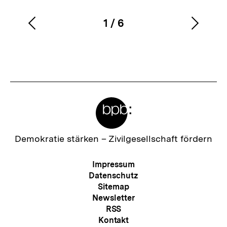
1
/
6
Vorherigen
Nächs
Karussellinhalt
von
Inhalt
Inhalt
anzeigen
anzei
Meta-
Links
Zur
Demokratie stärken –
Zivilgesellschaft fördern
Startseite
der
Meta-
Impressum
bpb
Navigation
Datenschutz
Sitemap
Newsletter
RSS
Kontakt