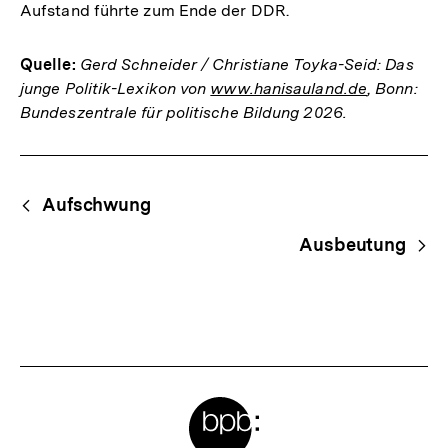
Aufstand führte zum Ende der DDR.
Quelle:
Gerd Schneider / Christiane Toyka-Seid: Das
junge Politik-Lexikon von
www.hanisauland.de
, Bonn:
Bundeszentrale für politische Bildung 2026.
Fussnoten
Begriffsnavigation
Content-
Aufschwung
Navigation
Ausbeutung
Meta-