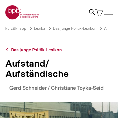
Direkt
Zur Startseite der bpb
zum
0
Artikel
Sho
Seiteninhalt
im
Naviga
Suche
springen
War
öffne
öffnen
öff
Pfadnavigation
Aufstand/
Brotkrümelnavigation
kurz&knapp
Lexika
Das junge Politik-Lexikon
A
Aufständische
|
bpb.de
Zurück
Das junge Politik-Lexikon
zur
Übersicht
Aufstand/
Aufständische
Gerd Schneider / Christiane Toyka-Seid