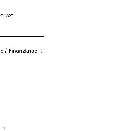
on von
e / Finanzkrise
ern