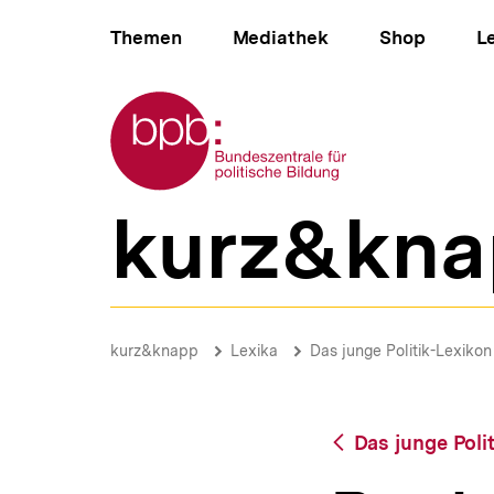
Direkt
Hauptnavigation
zum
Themen
Mediathek
Shop
L
Seiteninhalt
springen
Zur Startseite der bpb
kurz&kna
B
e
r
e
i
Bank
c
|
Brotkrümelnavigation
Pfadnavigat
kurz&knapp
Lexika
Das junge Politik-Lexikon
h
bpb.de
s
n
a
Zurück
Das junge Poli
v
zur
i
Übersicht
g