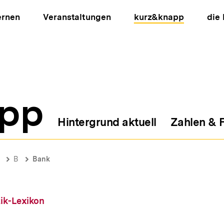
ernen
Veranstaltungen
kurz&knapp
die
pp
Hintergrund aktuell
Zahlen & 
ion
B
Bank
tik-Lexikon