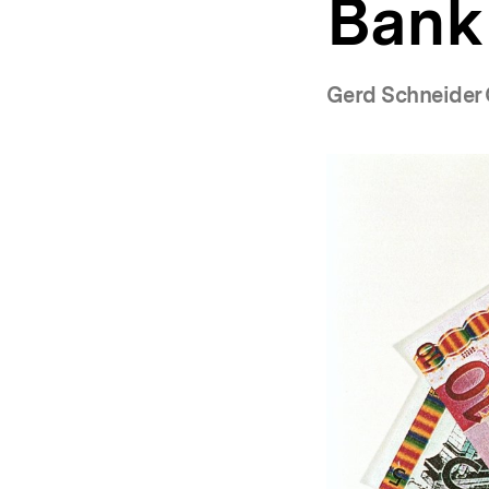
Bank
a
t
i
o
Gerd Schneider 
n