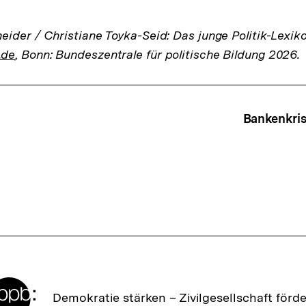
ider / Christiane Toyka-Seid: Das junge Politik-Lexik
.de
, Bonn: Bundeszentrale für politische Bildung 2026.
ffsnavigation
Bankenkris
Zur
Demokratie stärken –
Zivilgesellschaft förd
Startseite