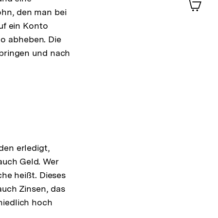
im
ohn, den man bei
Shop-
uf ein Konto
Warenko
to abheben. Die
ansehen
 bringen und nach
den erledigt,
auch Geld. Wer
che heißt. Dieses
auch Zinsen, das
hiedlich hoch