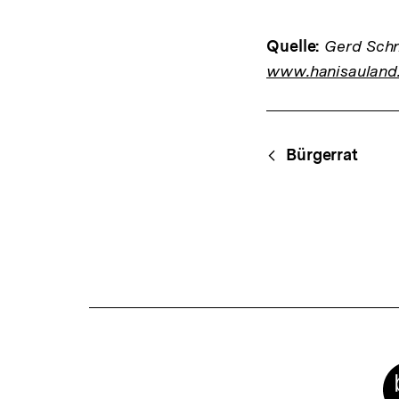
Quelle:
Gerd Schne
www.hanisauland
Fussnoten
Content-
Begri
Bürgerrat
Navigation
Meta-