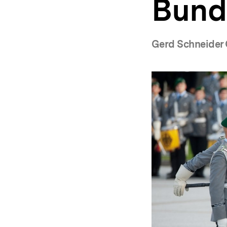
Bund
a
t
i
o
Gerd Schneider 
n