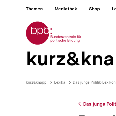
Direkt
Hauptnavigation
zum
Themen
Mediathek
Shop
L
Seiteninhalt
springen
Zur Startseite der bpb
kurz&kna
B
e
r
e
i
Bundeswehr
c
|
Brotkrümelnavigation
Pfadnavigat
kurz&knapp
Lexika
Das junge Politik-Lexikon
h
bpb.de
s
n
a
Zurück
Das junge Poli
v
zur
i
Übersicht
g