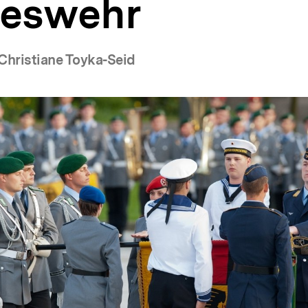
eswehr
Christiane Toyka-Seid