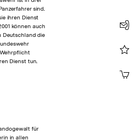
Panzerfahrer sind.
ie ihren Dienst
 2001 können auch
in Deutschland die
Konta
 Bundeswehr
0
 Wehrpflicht
Merklist
ren Dienst tun.
ansehen
0
Artik
im
Shop-
Warenko
ansehen
andogewalt für
in in allen