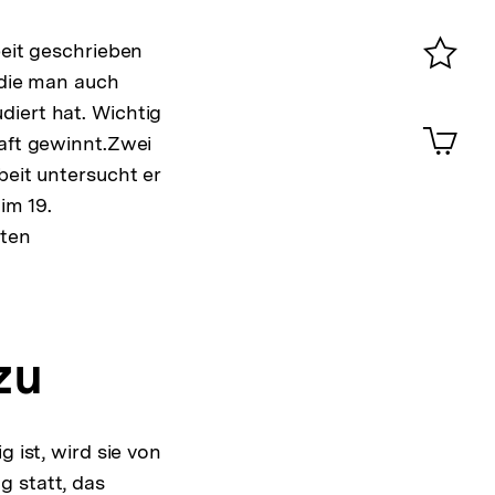
Konta
0
beit geschrieben
 die man auch
Merklist
diert hat. Wichtig
ansehen
0
Artik
haft gewinnt.Zwei
im
beit untersucht er
Shop-
Warenko
im 19.
ansehen
mten
zu
 ist, wird sie von
g statt, das