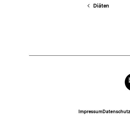
Fussnoten
Content-
Begri
Diäten
Navigation
Meta-
Links
Impressum
Datenschut