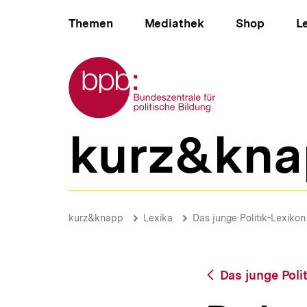
Direkt
Hauptnavigation
zum
Themen
Mediathek
Shop
L
Seiteninhalt
springen
Zur Startseite der bpb
kurz&kna
B
e
r
e
i
Doktorarbeit
c
|
Brotkrümelnavigation
Pfadnavigat
kurz&knapp
Lexika
Das junge Politik-Lexikon
h
bpb.de
s
n
a
Zurück
Das junge Poli
v
zur
i
Übersicht
g