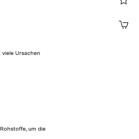
Merklist
ansehen
0
Artik
im
Shop-
Warenko
ansehen
t viele Ursachen
 Rohstoffe, um die