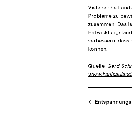
Viele reiche Länd
Probleme zu bewäl
zusammen. Das is
Entwicklungslände
verbessern, dass 
können.
Quelle:
Gerd Schne
www.hanisauland
Fussnoten
Content-
Begri
Entspannungsp
Navigation