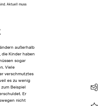
sind. Aktuell muss
t
 Ländern außerhalb
, die Kinder haben
 müssen sogar
n. Viele
er verschmutztes
eil es zu wenig
r zum Beispiel
verschuldet. Er
Konta
eswegen nicht
0