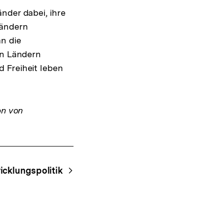
nder dabei, ihre
ländern
n die
en Ländern
 Freiheit leben
on von
icklungspolitik