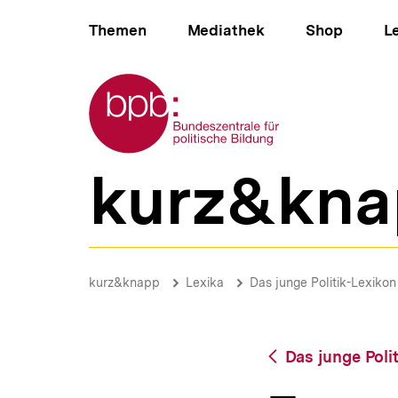
Direkt
Hauptnavigation
zum
Themen
Mediathek
Shop
L
Seiteninhalt
springen
Zur Startseite der bpb
kurz&kna
B
e
r
e
i
Entwicklungsländer
c
|
Brotkrümelnavigation
Pfadnavigat
kurz&knapp
Lexika
Das junge Politik-Lexikon
h
bpb.de
s
n
a
Zurück
Das junge Poli
v
zur
i
Übersicht
g