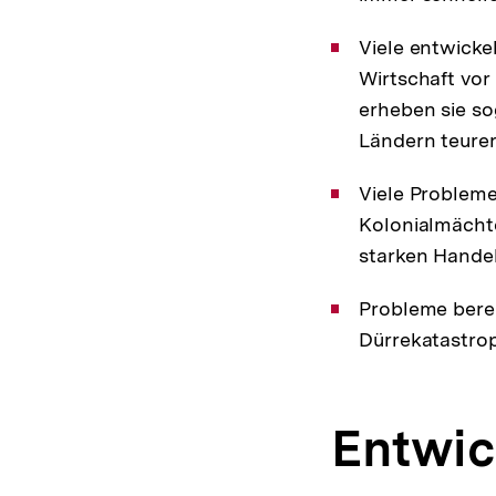
Viele entwicke
Wirtschaft vor
erheben sie s
Ländern teurer
Viele Probleme
Kolonialmächte
starken Handel
Probleme berei
Dürrekatastrop
Entwi