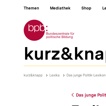
Direkt
Hauptnavigation
zum
Themen
Mediathek
Shop
L
Seiteninhalt
springen
Zur Startseite der bpb
kurz&kna
B
e
r
e
i
Freiheit
c
|
Brotkrümelnavigation
Pfadnavigat
kurz&knapp
Lexika
Das junge Politik-Lexikon
h
bpb.de
s
n
a
Zurück
Das junge Poli
v
zur
i
Übersicht
g