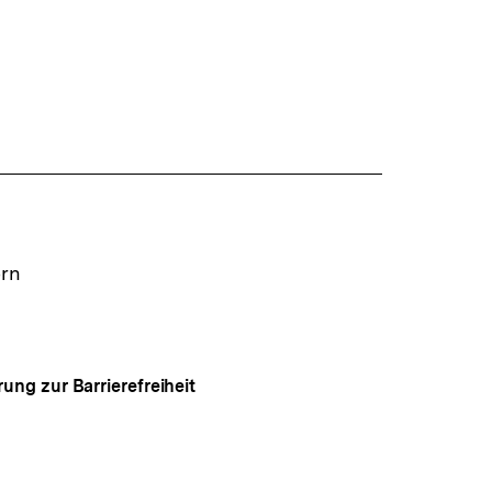
ern
rung zur Barrierefreiheit
Auf
gen