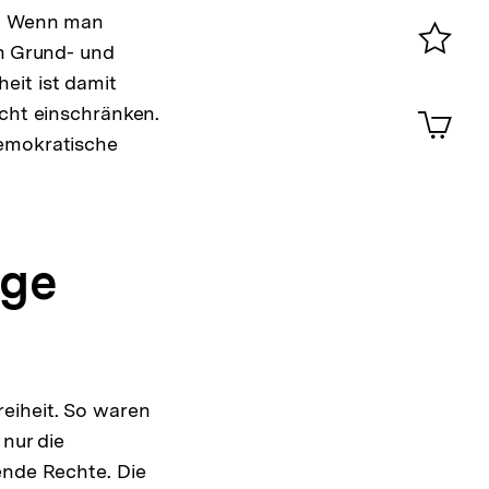
0
t. Wenn man
en Grund- und
Merklist
eit ist damit
ansehen
0
icht einschränken.
Artik
im
demokratische
Shop-
Warenko
ansehen
ige
eiheit. So waren
 nur die
ende Rechte. Die