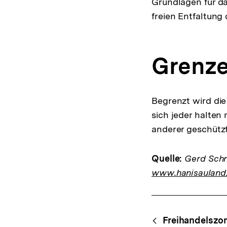
Grundlagen für das
freien Entfaltung 
Grenze
Begrenzt wird die 
sich jeder halten 
anderer geschütz
Quelle:
Gerd Schne
www.hanisauland
Fussnoten
Content-
Freihandelszo
Navigation