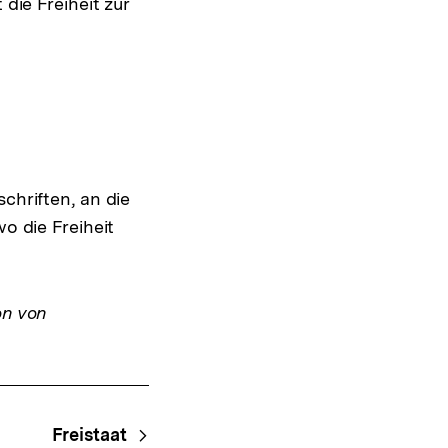
die Freiheit zur
chriften, an die
o die Freiheit
on von
Freistaat