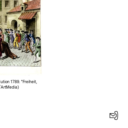
tion 1789. "Freiheit,
P/ArtMedia)
Konta