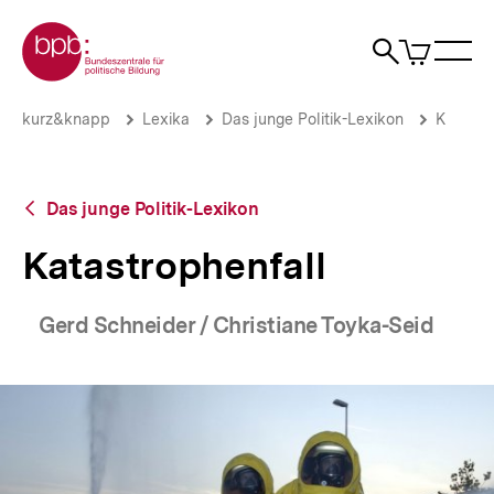
Direkt
Zur Startseite der bpb
zum
0
Artikel
Sho
Seiteninhalt
im
Naviga
Suche
springen
War
öffne
öffnen
öff
Pfadnavigation
Katastrophenfall
Brotkrümelnavigation
kurz&knapp
Lexika
Das junge Politik-Lexikon
K
|
bpb.de
Zurück
Das junge Politik-Lexikon
zur
Übersicht
Katastrophenfall
Gerd Schneider / Christiane Toyka-Seid