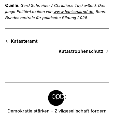
Quelle:
Gerd Schneider / Christiane Toyka-Seid: Das
junge Politik-Lexikon von
www.hanisauland.de
, Bonn:
Bundeszentrale für politische Bildung 2026.
Fussnoten
Begriffsnavigation
Content-
Katasteramt
Navigation
Katastrophenschutz
Meta-
Links
Zur
Demokratie stärken –
Zivilgesellschaft fördern