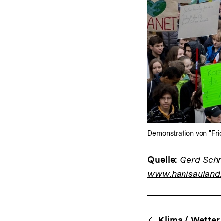
Demonstration von "Frid
Quelle:
Gerd Schne
www.hanisauland
Fussnoten
Content-
Klima / Wetter