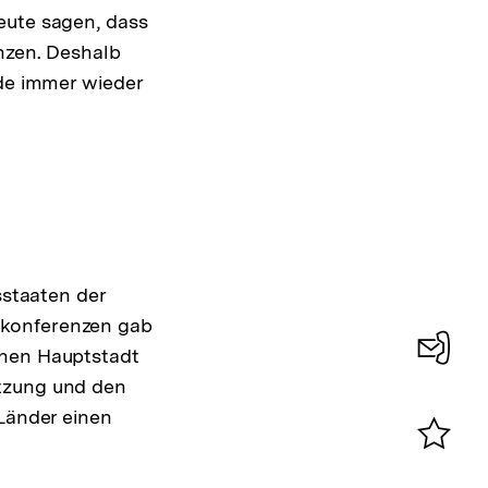
eute sagen, dass
nzen. Deshalb
rde immer wieder
sstaaten der
akonferenzen gab
chen Hauptstadt
Konta
utzung und den
0
 Länder einen
Merklist