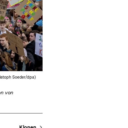
hristoph Soeder/dpa)
on von
Klonen