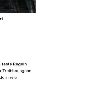
e)
n feste Regeln
er Treibhausgase
rdern wie