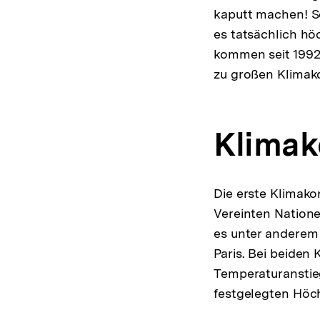
kaputt machen! So
es tatsächlich hö
kommen seit 1992 
zu großen Klima
Klimak
Die erste Klimakon
Vereinten Nation
es unter anderem 
Paris. Bei beide
Temperaturanstieg
festgelegten Höch