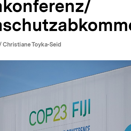
akonferenz/
aschutzabkomm
/ Christiane Toyka-Seid