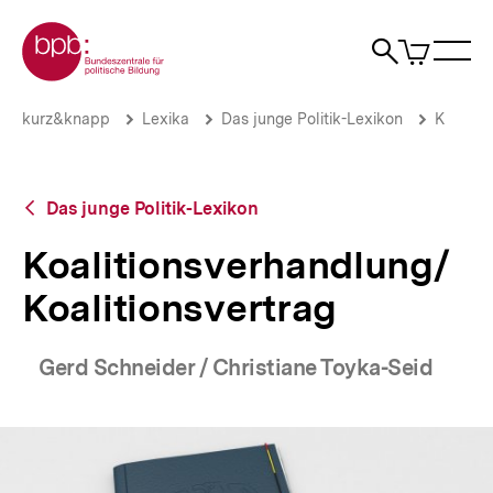
Direkt
Zur Startseite der bpb
zum
0
Artikel
Sho
Seiteninhalt
im
Naviga
Suche
springen
War
öffne
öffnen
öff
Pfadnavigation
Koalitionsverhandlung/
Brotkrümelnavigation
kurz&knapp
Lexika
Das junge Politik-Lexikon
K
Koalitionsvertrag
|
bpb.de
Zurück
Das junge Politik-Lexikon
zur
Übersicht
Koalitionsverhandlung/
Koalitionsvertrag
Gerd Schneider / Christiane Toyka-Seid