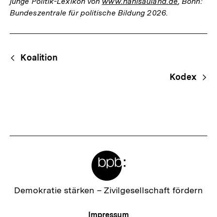
junge Politik-Lexikon von
www.hanisauland.de
, Bonn:
Bundeszentrale für politische Bildung 2026.
Fussnoten
Begriffsnavigation
Content-
Koalition
Navigation
Kodex
Meta-
Links
Zur
Demokratie stärken –
Zivilgesellschaft fördern
Startseite
der
Meta-
Impressum