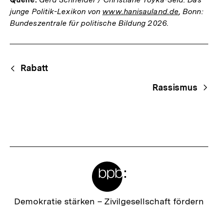
junge Politik-Lexikon von
www.hanisauland.de
, Bonn:
Bundeszentrale für politische Bildung 2026.
Fussnoten
Begriffsnavigation
Content-
Rabatt
Navigation
Rassismus
Meta-
Links
Zur
Demokratie stärken –
Zivilgesellschaft fördern
Startseite