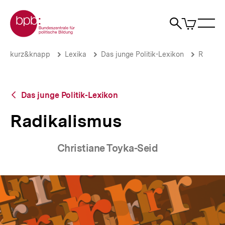
Direkt
Zur Startseite der bpb
zum
0
Artikel
Sho
Seiteninhalt
im
Naviga
Suche
springen
War
öffne
öffnen
öff
Pfadnavigation
Radikalismus
Brotkrümelnavigation
kurz&knapp
Lexika
Das junge Politik-Lexikon
R
|
bpb.de
Zurück
Das junge Politik-Lexikon
zur
Übersicht
Radikalismus
Christiane Toyka-Seid