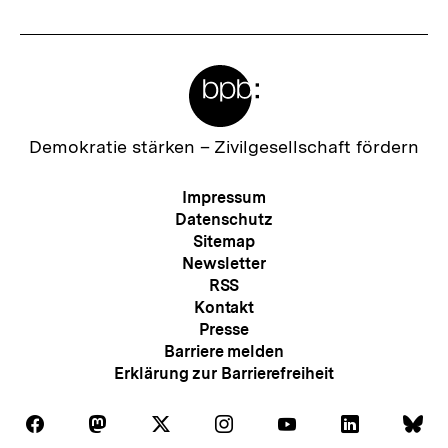
Meta-
Links
Zur
Demokratie stärken –
Zivilgesellschaft fördern
Startseite
der
Meta-
Impressum
bpb
Navigation
Datenschutz
Sitemap
Newsletter
RSS
Kontakt
Presse
Barriere melden
Erklärung zur Barrierefreiheit
Auf
Auf
Auf
Auf
Auf
Auf
Au
Folgen
Folgen
Folgen
Folgen
Folgen
Folgen
Fol
Facebook
Mastodon
X
Instagram
Youtube
LinkedIn
Bl