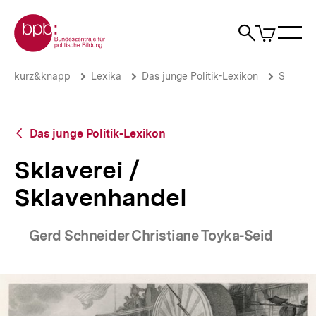
Direkt
Zur Startseite der bpb
zum
0
Artikel
Sho
Seiteninhalt
im
Naviga
Suche
springen
War
öffne
öffnen
öff
Pfadnavigation
Sklaverei
Brotkrümelnavigation
kurz&knapp
Lexika
Das junge Politik-Lexikon
S
/
Sklavenhandel
|
bpb.de
Zurück
Das junge Politik-Lexikon
zur
Übersicht
Sklaverei /
Sklavenhandel
Gerd Schneider Christiane Toyka-Seid