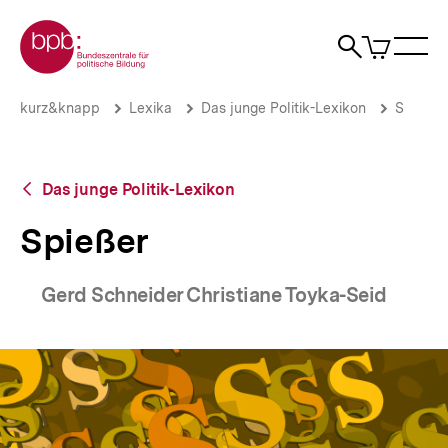
Direkt
Zur Startseite der bpb
zum
0
Artikel
Sho
Seiteninhalt
im
Naviga
Suche
springen
War
öffne
öffnen
öff
Pfadnavigation
Spießer
Brotkrümelnavigation
kurz&knapp
Lexika
Das junge Politik-Lexikon
S
|
bpb.de
Zurück
Das junge Politik-Lexikon
zur
Übersicht
Spießer
Gerd Schneider Christiane Toyka-Seid