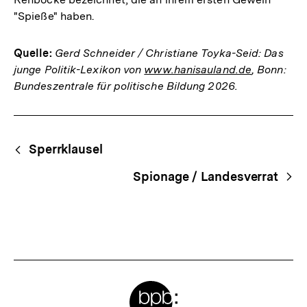
"Spieße" haben.
Quelle:
Gerd Schneider / Christiane Toyka-Seid: Das
junge Politik-Lexikon von
www.hanisauland.de
, Bonn:
Bundeszentrale für politische Bildung 2026.
Fussnoten
Begriffsnavigation
Content-
Sperrklausel
Navigation
Spionage / Landesverrat
Meta-