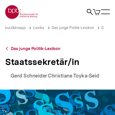
Direkt
Zur Startseite der bpb
zum
0
Artikel
Sho
Seiteninhalt
im
Naviga
Suche
springen
War
öffne
öffnen
öff
Pfadnavigation
Staatssekretär/in
Brotkrümelnavigation
kurz&knapp
Lexika
Das junge Politik-Lexikon
S
|
bpb.de
Zurück
Das junge Politik-Lexikon
zur
Übersicht
Staatssekretär/in
Gerd Schneider Christiane Toyka-Seid