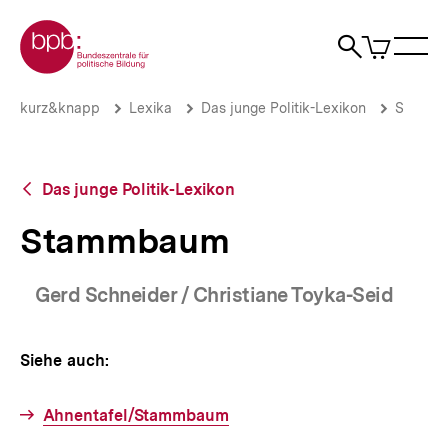
Direkt
Zur Startseite der bpb
zum
0
Artikel
Sho
Seiteninhalt
im
Naviga
Suche
springen
War
öffne
öffnen
öff
Pfadnavigation
Stammbaum
Brotkrümelnavigation
kurz&knapp
Lexika
Das junge Politik-Lexikon
S
|
bpb.de
Zurück
Das junge Politik-Lexikon
zur
Übersicht
Stammbaum
Gerd Schneider / Christiane Toyka-Seid
Siehe auch:
Ahnentafel/Stammbaum