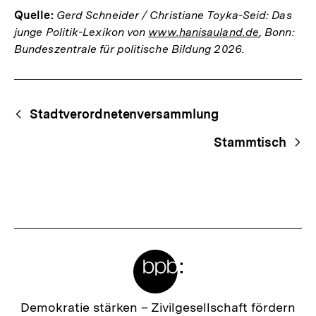
Quelle:
Gerd Schneider / Christiane Toyka-Seid: Das
junge Politik-Lexikon von
www.hanisauland.de
, Bonn:
Bundeszentrale für politische Bildung 2026.
Fussnoten
Begriffsnavigation
Content-
Stadtverordnetenversammlung
Navigation
Stammtisch
Meta-
Links
Zur
Demokratie stärken –
Zivilgesellschaft fördern