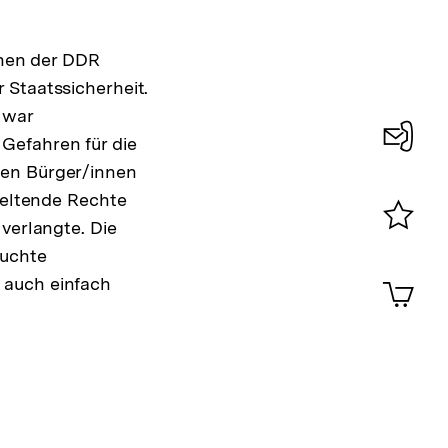
nnen der DDR
 Staatssicherheit.
 war
Gefahren für die
Konta
nen Bürger/innen
0
 geltende Rechte
verlangte. Die
Merklist
suchte
ansehen
0
 auch einfach
Artik
im
Shop-
Warenko
ansehen