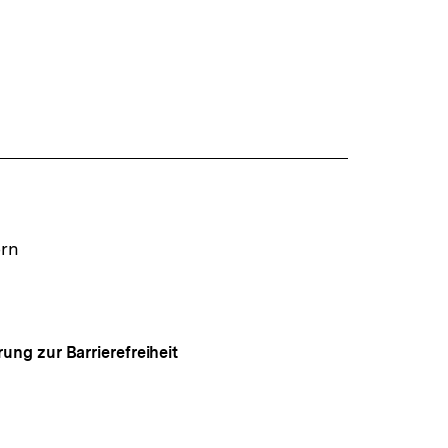
ern
rung zur Barrierefreiheit
Auf
gen