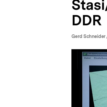
Stasi
a
t
i
DDR
o
n
Gerd Schneider 