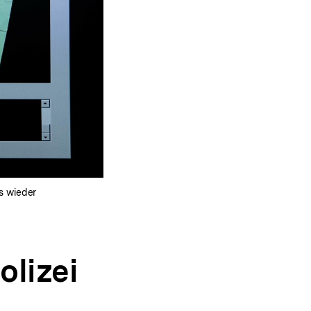
s wieder
lizei