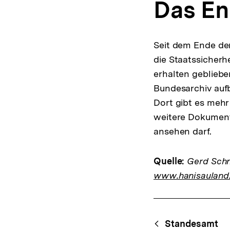
Das En
Seit dem Ende der
die Staatssicherh
erhalten gebliebe
Bundesarchiv aufb
Dort gibt es mehr 
weitere Dokumente
ansehen darf.
Quelle:
Gerd Schne
www.hanisauland
Fussnoten
Content-
Standesamt
Navigation