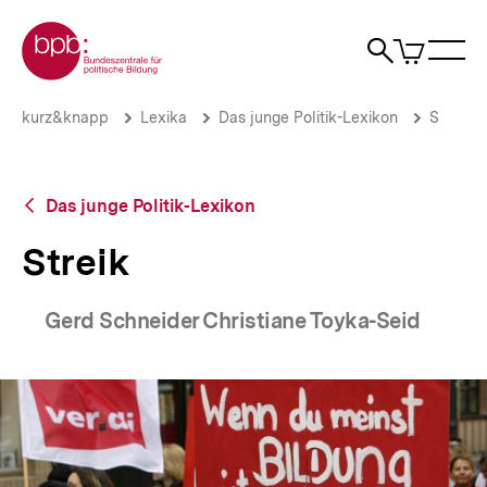
Direkt
Zur Startseite der bpb
zum
0
Artikel
Sho
Seiteninhalt
im
Naviga
Suche
springen
War
öffne
öffnen
öff
Pfadnavigation
Streik
Brotkrümelnavigation
kurz&knapp
Lexika
Das junge Politik-Lexikon
S
|
bpb.de
Zurück
Das junge Politik-Lexikon
zur
Übersicht
Streik
Gerd Schneider Christiane Toyka-Seid