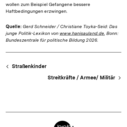
wollen zum Beispiel Gefangene bessere
Haftbedingungen erzwingen.
Quelle:
Gerd Schneider / Christiane Toyka-Seid: Das
junge Politik-Lexikon von
www.hanisauland.de
, Bonn:
Bundeszentrale für politische Bildung 2026.
Fussnoten
Begriffsnavigation
Content-
Straßenkinder
Navigation
Streitkräfte / Armee/ Militär
Meta-