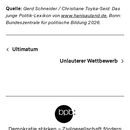
Quelle:
Gerd Schneider / Christiane Toyka-Seid: Das
junge Politik-Lexikon von
www.hanisauland.de
, Bonn:
Bundeszentrale für politische Bildung 2026.
Fussnoten
Begriffsnavigation
Content-
Ultimatum
Navigation
Unlauterer Wettbewerb
Meta-
Links
Zur
Demokratie stärken –
Zivilgesellschaft fördern