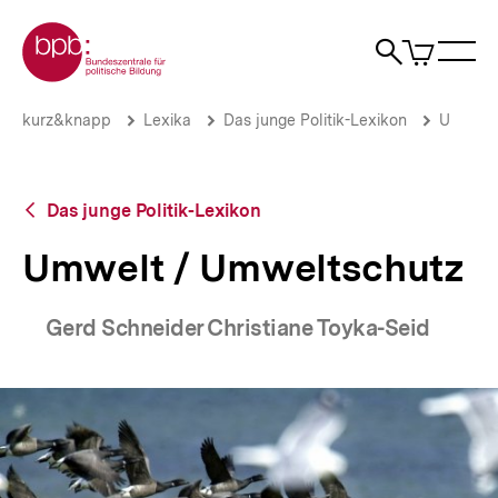
Direkt
Zur Startseite der bpb
zum
0
Artikel
Sho
Seiteninhalt
im
Naviga
Suche
springen
War
öffne
öffnen
öff
Pfadnavigation
Umwelt
Brotkrümelnavigation
kurz&knapp
Lexika
Das junge Politik-Lexikon
U
/
Umweltschutz
|
bpb.de
Zurück
Das junge Politik-Lexikon
zur
Übersicht
Umwelt / Umweltschutz
Gerd Schneider Christiane Toyka-Seid