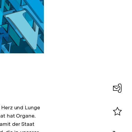
Konta
0
, Herz und Lunge
aat hat Organe.
Merklist
amit der Staat
ansehen
0
Artik