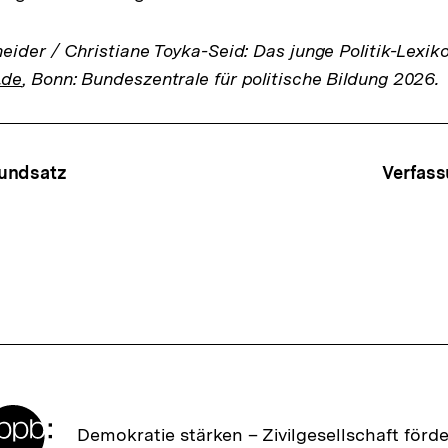
ider / Christiane Toyka-Seid: Das junge Politik-Lexik
.de
, Bonn: Bundeszentrale für politische Bildung 2026.
ffsnavigation
undsatz
Verfass
Zur
Demokratie stärken –
Zivilgesellschaft förd
Startseite