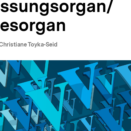
assungsorgan/
esorgan
Christiane Toyka-Seid