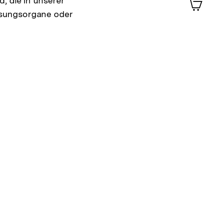
, die in unserer
im
ssungsorgane oder
Shop-
Warenko
ansehen