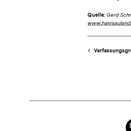
Quelle:
Gerd Schne
www.hanisauland
Fussnoten
Content-
Begri
Verfassungsgr
Navigation
Meta-