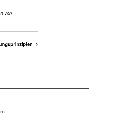
on von
ungsprinzipien
ern