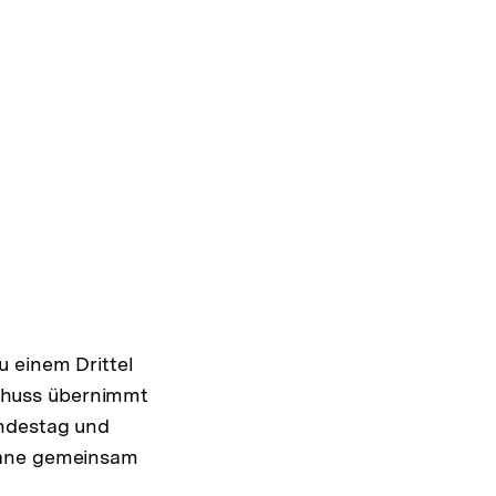
u einem Drittel
chuss übernimmt
undestag und
rgane gemeinsam