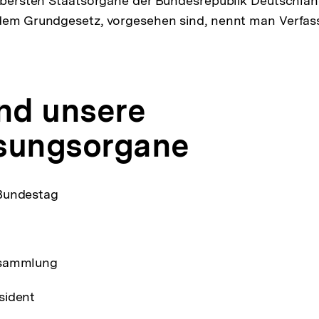
 obersten Staatsorgane der Bundesrepublik Deutschland
 dem Grundgesetz, vorgesehen sind, nennt man Verfa
ind unsere
sungsorgane
Bundestag
rsammlung
sident