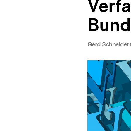
Verf
a
t
i
Bund
o
n
Gerd Schneider 