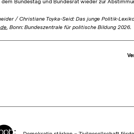
, dem Bundestag und Bundesrat wieder zur Abstimmu
ider / Christiane Toyka-Seid: Das junge Politik-Lexik
.de
, Bonn: Bundeszentrale für politische Bildung 2026.
ffsnavigation
Ve
Zur
Demokratie stärken –
Zivilgesellschaft förd
Startseite