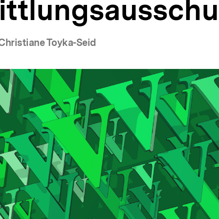
ittlungsausschu
Christiane Toyka-Seid