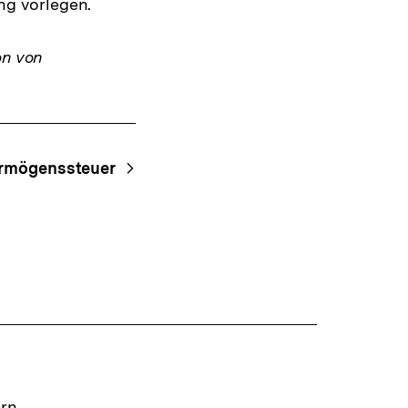
ng vorlegen.
on von
rmögenssteuer
ern