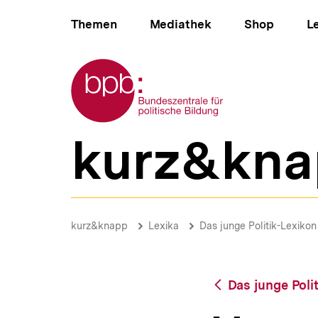
Direkt
Hauptnavigation
zum
Themen
Mediathek
Shop
L
Seiteninhalt
springen
Zur Startseite der bpb
kurz&kna
B
e
r
e
i
Vermittlungsausschuss
c
|
Brotkrümelnavigation
Pfadnavigat
kurz&knapp
Lexika
Das junge Politik-Lexikon
h
bpb.de
s
n
a
Zurück
Das junge Poli
v
zur
i
Übersicht
g