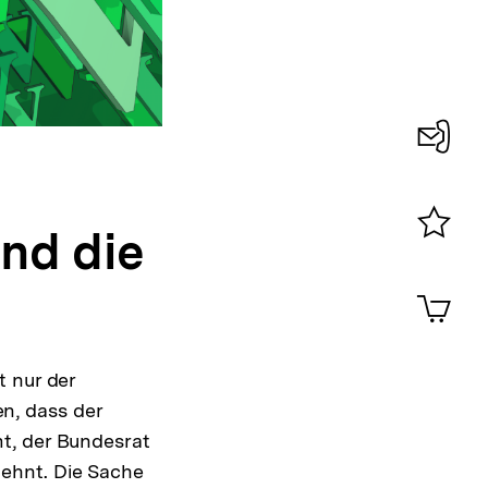
Konta
0
nd die
Merklist
ansehen
0
Artik
im
Shop-
Warenko
t nur der
ansehen
n, dass der
t, der Bundesrat
ehnt. Die Sache