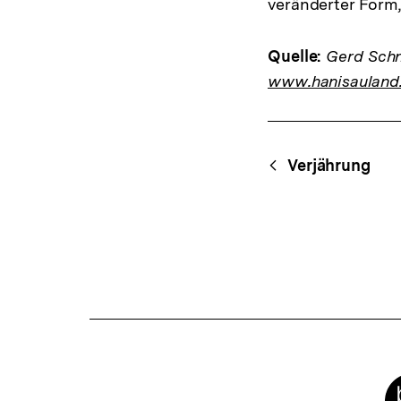
veränderter Form
Quelle:
Gerd Schne
www.hanisauland
Fussnoten
Content-
Begri
Verjährung
Navigation