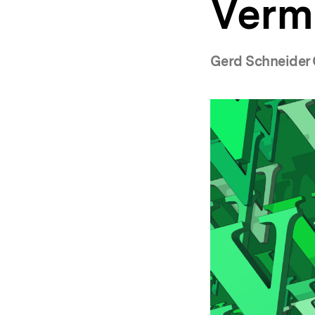
Verm
a
t
i
o
Gerd Schneider 
n