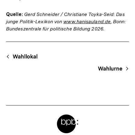
Quelle:
Gerd Schneider / Christiane Toyka-Seid: Das
junge Politik-Lexikon von
www.hanisauland.de
, Bonn:
Bundeszentrale für politische Bildung 2026.
Fussnoten
Begriffsnavigation
Content-
Wahllokal
Navigation
Wahlurne
Meta-
Links