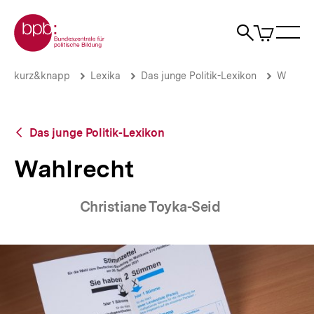
Direkt
Zur Startseite der bpb
zum
0
Artikel
Sho
Seiteninhalt
im
Naviga
Suche
springen
War
öffne
öffnen
öff
Pfadnavigation
Wahlrecht
Brotkrümelnavigation
kurz&knapp
Lexika
Das junge Politik-Lexikon
W
|
bpb.de
Zurück
Das junge Politik-Lexikon
zur
Übersicht
Wahlrecht
Christiane Toyka-Seid