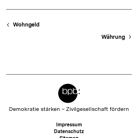
Fussnoten
Begriffsnavigation
Content-
Wohngeld
Navigation
Währung
Meta-
Links
Zur
Demokratie stärken –
Zivilgesellschaft fördern
Startseite
der
Meta-
Impressum
bpb
Navigation
Datenschutz