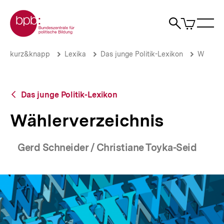
Direkt
Zur Startseite der bpb
zum
0
Artikel
Sho
Seiteninhalt
im
Naviga
Suche
springen
War
öffne
öffnen
öff
Pfadnavigation
Wählerverzeichnis
Brotkrümelnavigation
kurz&knapp
Lexika
Das junge Politik-Lexikon
W
|
bpb.de
Zurück
Das junge Politik-Lexikon
zur
Übersicht
Wählerverzeichnis
Gerd Schneider / Christiane Toyka-Seid