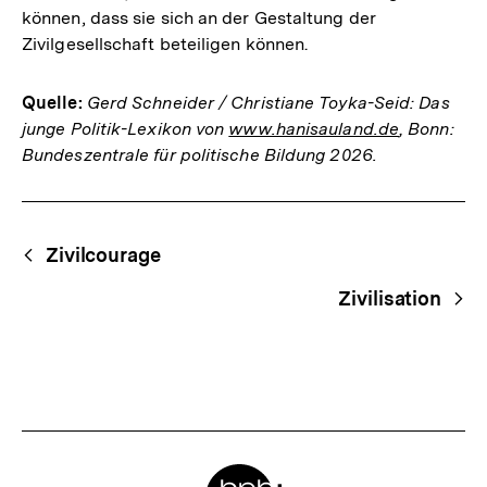
können, dass sie sich an der Gestaltung der
Zivilgesellschaft beteiligen können.
Quelle:
Gerd Schneider / Christiane Toyka-Seid: Das
junge Politik-Lexikon von
www.hanisauland.de
, Bonn:
Bundeszentrale für politische Bildung 2026.
Fussnoten
Begriffsnavigation
Content-
Zivilcourage
Navigation
Zivilisation
Meta-