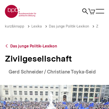
Direkt
Zur Startseite der bpb
zum
0
Artikel
Sho
Seiteninhalt
im
Naviga
Suche
springen
War
öffne
öffnen
öff
Pfadnavigation
Zivilgesellschaft
Brotkrümelnavigation
kurz&knapp
Lexika
Das junge Politik-Lexikon
Z
|
bpb.de
Zurück
Das junge Politik-Lexikon
zur
Übersicht
Zivilgesellschaft
Gerd Schneider / Christiane Toyka-Seid