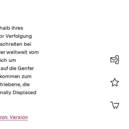
halb ihres
or Verfolgung
schreiten bei
 der weltweit vom
sich um
 auf die Genfer
Konta
 Abkommen zum
0
riebene, die
Merklist
rnally Displaced
ansehen
0
Artik
im
Shop-
ion. Version
Warenko
ansehen