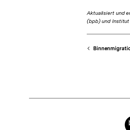
Aktualisiert und e
(bpb) und Institut
Fussnoten
Content-
Begri
Binnenmigrati
Navigation
Meta-