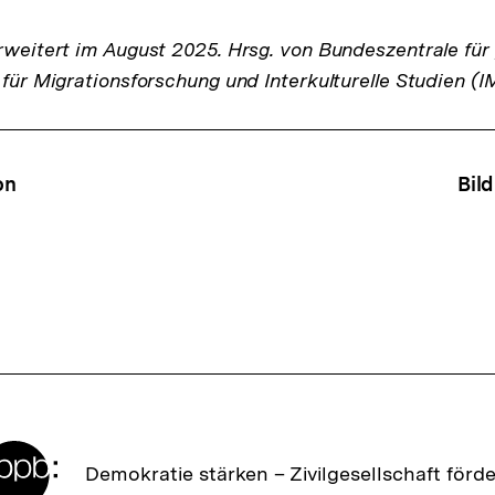
rweitert im August 2025. Hrsg. von Bundeszentrale für 
 für Migrationsforschung und Interkulturelle Studien (IM
ffsnavigation
on
Bil
Zur
Demokratie stärken –
Zivilgesellschaft förd
Startseite