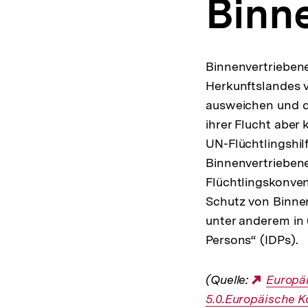
Binn
a
t
i
o
n
Binnenvertriebene
Herkunftslandes v
ausweichen und da
ihrer Flucht aber
UN-Flüchtlingshil
Binnenvertriebene.
Flüchtlingskonven
Schutz von Binnen
unter anderem in (
Persons“ (IDPs).
(Quelle:
Extern
Europäi
5.0.Europäische K
Link: