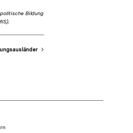
politische Bildung
IS).
dungsausländer
ern