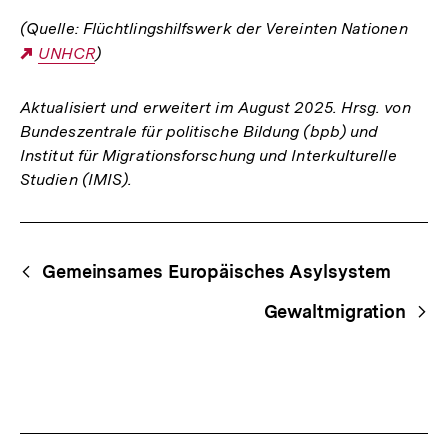
(Quelle: Flüchtlingshilfswerk der Vereinten Nationen
Externer
UNHCR
)
Link:
Aktualisiert und erweitert im August 2025. Hrsg. von
Bundeszentrale für politische Bildung (bpb) und
Institut für Migrationsforschung und Interkulturelle
Studien (IMIS).
Fussnoten
Begriffsnavigation
Content-
Gemeinsames Europäisches Asylsystem
Navigation
Gewaltmigration