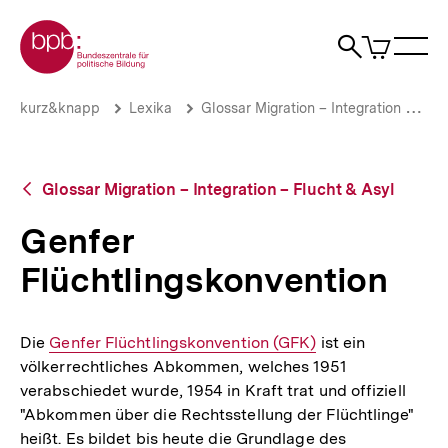
Direkt
Zur Startseite der bpb
zum
0
Artikel
Sho
Seiteninhalt
im
Naviga
Suche
springen
War
öffne
öffnen
öff
Pfadnavigation
Genfer
Brotkrümelnavigation
kurz&knapp
Lexika
Glossar Migration – Integration – Flucht & Asyl
Flüchtlingskonvention
|
bpb.de
Zurück
Glossar Migration – Integration – Flucht & Asyl
zur
Übersicht
Genfer
Flüchtlingskonvention
Die
Interner
Genfer Flüchtlingskonvention (GFK)
ist ein
völkerrechtliches Abkommen, welches 1951
Link:
verabschiedet wurde, 1954 in Kraft trat und offiziell
"Abkommen über die Rechtsstellung der Flüchtlinge"
heißt. Es bildet bis heute die Grundlage des