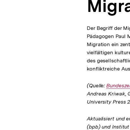
Migra
a
t
i
o
n
Der Begriff der M
Pädagogen Paul Me
Migration ein zen
vielfältigen kultu
des gesellschaftl
konfliktreiche Au
(Quelle:
Interner
Bundeszen
Andreas Kriwak, G
Link:
University Press 2
Aktualisiert und e
(bpb) und Institut