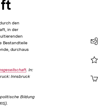
ft
 durch den
ft, in der
sultierenden
le Bestandteile
Konta
ende, durchaus
0
Merklist
nsgesellschaft
. In:
ansehen
0
Artik
ruck: Innsbruck
im
Shop-
Warenko
ansehen
politische Bildung
IS).