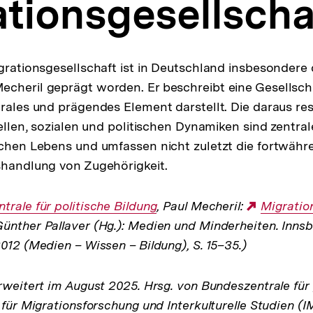
tionsgesellscha
igrationsgesellschaft ist in Deutschland insbesondere
cheril geprägt worden. Er beschreibt eine Gesellscha
trales und prägendes Element darstellt. Die daraus re
rellen, sozialen und politischen Dynamiken sind zentra
ichen Lebens und umfassen nicht zuletzt die fortwähr
shandlung von Zugehörigkeit.
trale für politische Bildung
, Paul Mecheril:
Externer
Migratio
ünther Pallaver (Hg.): Medien und Minderheiten. Innsb
Link:
012 (Medien – Wissen – Bildung), S. 15–35.)
rweitert im August 2025. Hrsg. von Bundeszentrale für 
 für Migrationsforschung und Interkulturelle Studien (IM