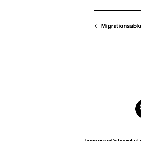
Fussnoten
Content-
Begri
Migrationsab
Navigation
Meta-
Links
Impressum
Datenschut