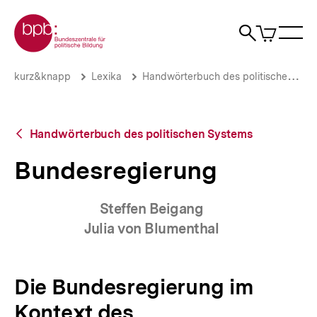
Direkt
Zur Startseite der bpb
zum
0
Artikel
Sho
Seiteninhalt
im
Naviga
Suche
springen
War
öffne
öffnen
öff
Pfadnavigation
Bundesregierung
Brotkrümelnavigation
kurz&knapp
Lexika
Handwörterbuch des politischen Systems
|
bpb.de
Zurück
Handwörterbuch des politischen Systems
zur
Übersicht
Bundesregierung
Steffen Beigang
Julia von Blumenthal
Die Bundesregierung im
Kontext des