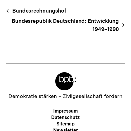
Fussnoten
Begriffsnavigation
Content-
Bundesrechnungshof
Navigation
Bundesrepublik Deutschland: Entwicklung
1949–1990
Meta-
Links
Zur
Demokratie stärken –
Zivilgesellschaft fördern
Startseite
der
Meta-
Impressum
bpb
Navigation
Datenschutz
Sitemap
Newsletter