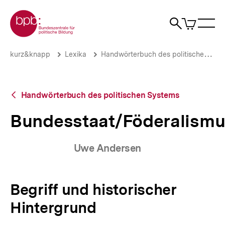
Direkt
Zur Startseite der bpb
zum
0
Artikel
Sho
Seiteninhalt
im
Naviga
Suche
springen
War
öffne
öffnen
öff
Pfadnavigation
Bundesstaat/Föderalismus
Brotkrümelnavigation
kurz&knapp
Lexika
Handwörterbuch des politischen Systems
|
bpb.de
Zurück
Handwörterbuch des politischen Systems
zur
Übersicht
Bundesstaat/Föderalism
Uwe Andersen
Begriff und historischer
Hintergrund