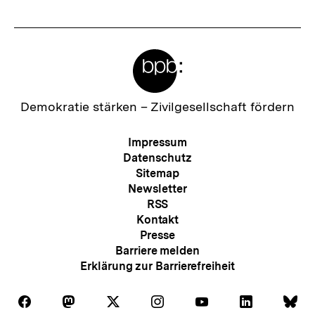
Meta-
Links
Zur
Demokratie stärken –
Zivilgesellschaft fördern
Startseite
der
Meta-
Impressum
bpb
Navigation
Datenschutz
Sitemap
Newsletter
RSS
Kontakt
Presse
Barriere melden
Erklärung zur Barrierefreiheit
Auf
Auf
Auf
Auf
Auf
Auf
Au
Folgen
Folgen
Folgen
Folgen
Folgen
Folgen
Fol