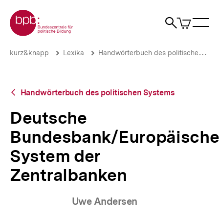
Direkt
Zur Startseite der bpb
zum
0
Artikel
Sho
Seiteninhalt
im
Naviga
Suche
springen
War
öffne
öffnen
öff
Pfadnavigation
Deutsche
Brotkrümelnavigation
kurz&knapp
Lexika
Handwörterbuch des politischen Systems
Bundesbank/Europäisches
System
der
Zentralbanken
Zurück
Handwörterbuch des politischen Systems
|
zur
bpb.de
Übersicht
Deutsche
Bundesbank/Europäische
System der
Zentralbanken
Uwe Andersen