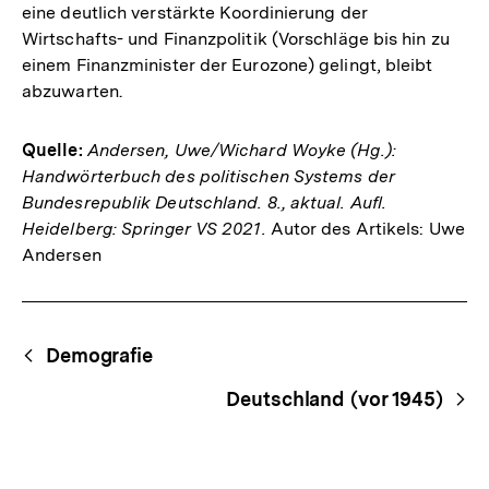
eine deutlich verstärkte Koordinierung der
Wirtschafts- und Finanzpolitik (Vorschläge bis hin zu
einem Finanzminister der Eurozone) gelingt, bleibt
abzuwarten.
Quelle:
Andersen, Uwe/Wichard Woyke (Hg.):
Handwörterbuch des politischen Systems der
Bundesrepublik Deutschland. 8., aktual. Aufl.
Heidelberg: Springer VS 2021.
Autor des Artikels: Uwe
Andersen
Fussnoten
Begriffsnavigation
Content-
Demografie
Navigation
Deutschland (vor 1945)