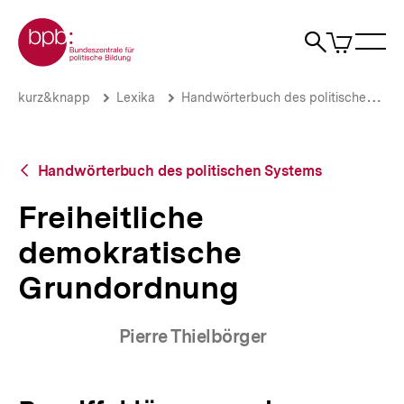
Direkt
Zur Startseite der bpb
zum
0
Artikel
Sho
Seiteninhalt
im
Naviga
Suche
springen
War
öffne
öffnen
öff
Pfadnavigation
Freiheitliche
Brotkrümelnavigation
kurz&knapp
Lexika
Handwörterbuch des politischen Systems
demokratische
Grundordnung
|
bpb.de
Zurück
Handwörterbuch des politischen Systems
zur
Übersicht
Freiheitliche
demokratische
Grundordnung
Pierre Thielbörger