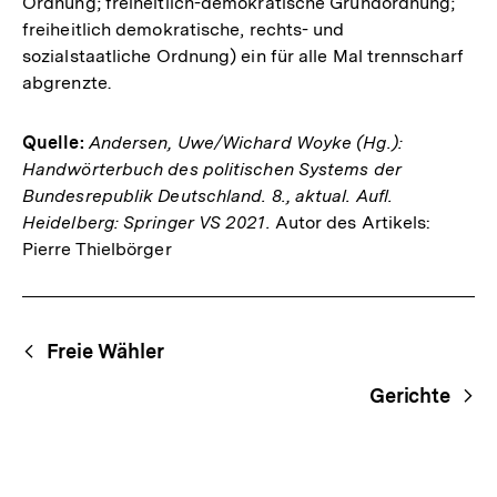
Ordnung; freiheitlich-demokratische Grundordnung;
freiheitlich demokratische, rechts- und
sozialstaatliche Ordnung) ein für alle Mal trennscharf
abgrenzte.
Quelle:
Andersen, Uwe/Wichard Woyke (Hg.):
Handwörterbuch des politischen Systems der
Bundesrepublik Deutschland. 8., aktual. Aufl.
Heidelberg: Springer VS 2021.
Autor des Artikels:
Pierre Thielbörger
Fussnoten
Begriffsnavigation
Content-
Freie Wähler
Navigation
Gerichte