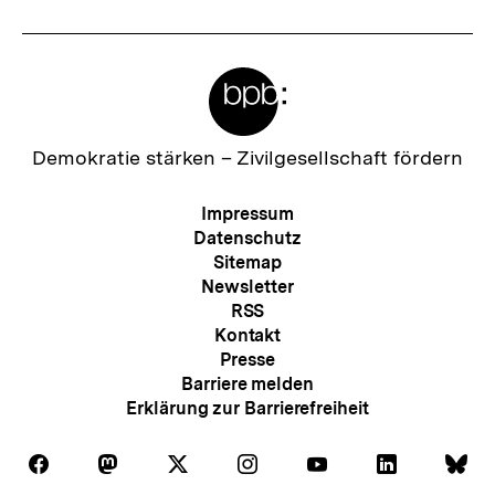
Meta-
Links
Zur
Demokratie stärken –
Zivilgesellschaft fördern
Startseite
der
Meta-
Impressum
bpb
Navigation
Datenschutz
Sitemap
Newsletter
RSS
Kontakt
Presse
Barriere melden
Erklärung zur Barrierefreiheit
Auf
Auf
Auf
Auf
Auf
Auf
Au
Folgen
Folgen
Folgen
Folgen
Folgen
Folgen
Fol
Facebook
Mastodon
X
Instagram
Youtube
LinkedIn
Bl