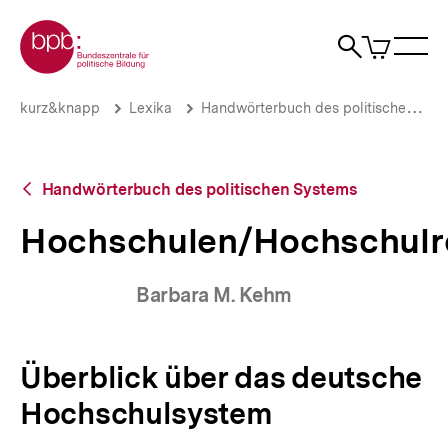
Direkt
Zur Startseite der bpb
zum
0
Artikel
Sho
Seiteninhalt
im
Naviga
Suche
springen
War
öffne
öffnen
öff
Pfadnavigation
Hochschulen/Hochschulreformen
Brotkrümelnavigation
kurz&knapp
Lexika
Handwörterbuch des politischen Systems
|
bpb.de
Zurück
Handwörterbuch des politischen Systems
zur
Übersicht
Hochschulen/Hochschulr
Barbara M. Kehm
Überblick über das deutsche
Hochschulsystem