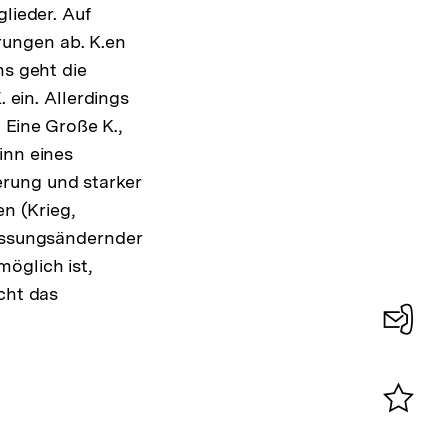
lieder. Auf
rungen ab. K.en
ns geht die
 ein. Allerdings
. Eine Große K.,
inn eines
rung und starker
en (Krieg,
fassungsändernder
öglich ist,
cht das
Konta
0
Merklist