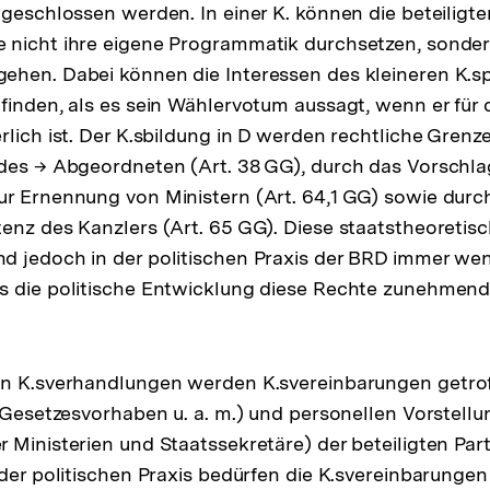
 geschlossen werden. In einer K. können die beteiligte
 nicht ihre eigene Programmatik durchsetzen, sonde
hen. Dabei können die Interessen des kleineren K.sp
finden, als es sein Wählervotum aussagt, wenn er für d
rlich ist. Der K.sbildung in D werden rechtliche Grenz
des → Abgeordneten (Art. 38 GG), durch das Vorschla
r Ernennung von Ministern (Art. 64,1 GG) sowie durc
enz des Kanzlers (Art. 65 GG). Diese staatstheoretis
d jedoch in der politischen Praxis der BRD immer we
s die politische Entwicklung diese Rechte zunehmen
n K.sverhandlungen werden K.svereinbarungen getroff
 (Gesetzesvorhaben u. a. m.) und personellen Vorstellu
 Ministerien und Staatssekretäre) der beteiligten Par
 der politischen Praxis bedürfen die K.svereinbarung