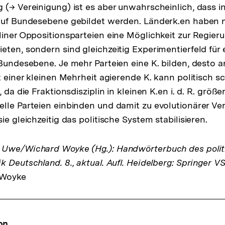
 (→ Vereinigung) ist es aber unwahrscheinlich, dass i
auf Bundesebene gebildet werden. Länderk.en haben n
liner Oppositionsparteien eine Möglichkeit zur Regie
eten, sondern sind gleichzeitig Experimentierfeld für
Bundesebene. Je mehr Parteien eine K. bilden, desto an
t einer kleinen Mehrheit agierende K. kann politisch sc
 da die Fraktionsdisziplin in kleinen K.en i. d. R. größe
lle Parteien einbinden und damit zu evolutionärer V
ie gleichzeitig das politische System stabilisieren.
 Uwe/Wichard Woyke (Hg.): Handwörterbuch des polit
 Deutschland. 8., aktual. Aufl. Heidelberg: Springer VS
 Woyke
on