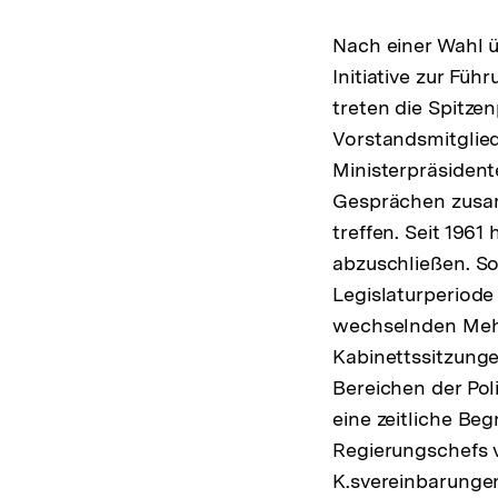
Nach einer Wahl üb
Initiative zur Fü
treten die Spitzen
Vorstandsmitglied
Ministerpräsident
Gesprächen zusamm
treffen. Seit 196
abzuschließen. 
Legislaturperiode
wechselnden Mehr
Kabinettssitzunge
Bereichen der Pol
eine zeitliche Be
Regierungschefs 
K.svereinbarungen