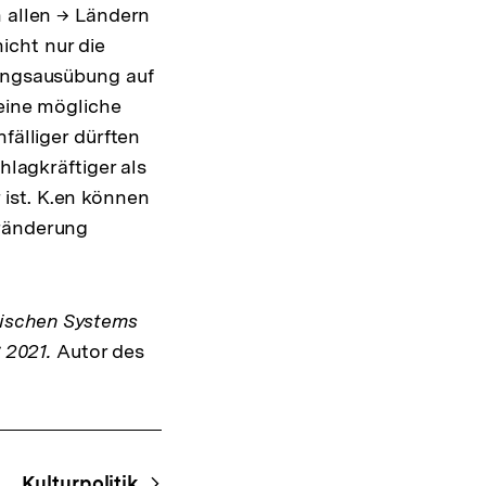
n allen → Ländern
icht nur die
rungsausübung auf
 eine mögliche
fälliger dürften
hlagkräftiger als
r ist. K.en können
eränderung
ischen Systems
 2021.
Autor des
Kulturpolitik