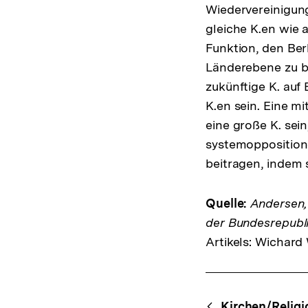
Wiedervereinigung
gleiche K.en wie 
Funktion, den Ber
Länderebene zu bi
zukünftige K. auf 
K.en sein. Eine mi
eine große K. sein,
systemoppositione
beitragen, indem s
Quelle:
Andersen,
der Bundesrepublik
Artikels: Wichard
Fussnoten
Content-
Kirchen/Religi