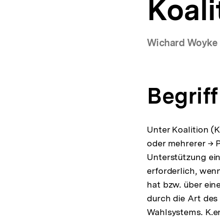
Koali
a
t
i
o
Wichard Woyke
n
Begriff
Unter Koalition (
oder mehrerer → P
Unterstützung ei
erforderlich, wen
hat bzw. über ein
durch die Art des
Wahlsystems. K.en 