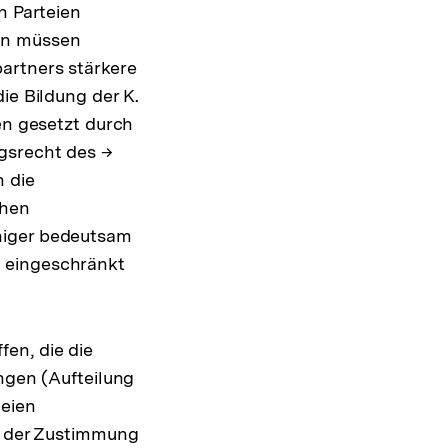
n Parteien
rn müssen
artners stärkere
ie Bildung der K.
en gesetzt durch
gsrecht des →
h die
chen
niger bedeutsam
d eingeschränkt
en, die die
ngen (Aufteilung
teien
en der Zustimmung