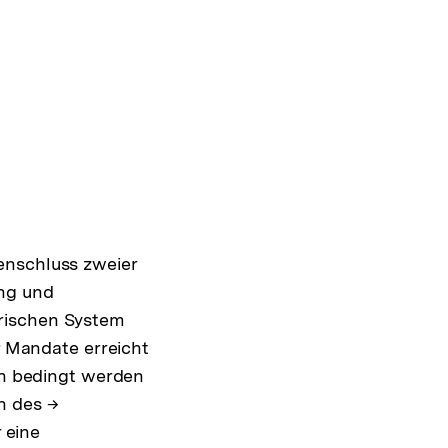
enschluss zweier
ung und
arischen System
r Mandate erreicht
ann bedingt werden
h des →
 eine