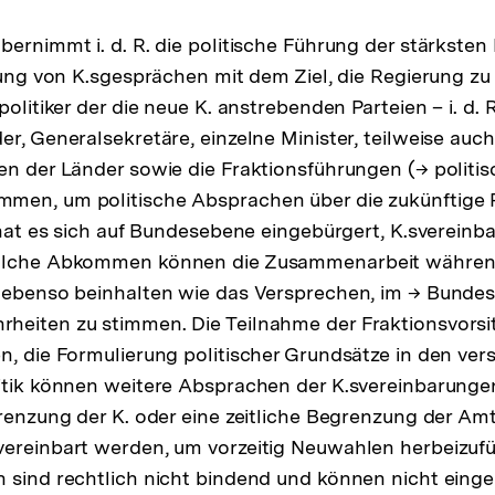
ernimmt i. d. R. die politische Führung der stärksten 
hrung von K.sgesprächen mit dem Ziel, die Regierung zu
politiker der die neue K. anstrebenden Parteien – i. d. 
er, Generalsekretäre, einzelne Minister, teilweise auch
en der Länder sowie die Fraktionsführungen (→ politisc
en, um politische Absprachen über die zukünftige Po
1 hat es sich auf Bundesebene eingebürgert, K.sverein
Solche Abkommen können die Zusammenarbeit währen
 ebenso beinhalten wie das Versprechen, im → Bundes
heiten zu stimmen. Die Teilnahme der Fraktionsvors
n, die Formulierung politischer Grundsätze in den ve
itik können weitere Absprachen der K.svereinbarunge
grenzung der K. oder eine zeitliche Begrenzung der Am
vereinbart werden, um vorzeitig Neuwahlen herbeizufü
 sind rechtlich nicht bindend und können nicht eing