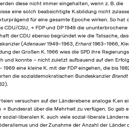
erden diese nicht immer eingehalten, wenn z. B. die
isse eine solch beabsichtigte K.sbildung nicht zulasse
ukturprägend für eine gesamte Epoche wirken. So hat d
aus CDU/CSU, → FDP und DP 1949 die ununterbrochene 
aft der CDU ebenso begründet wie die Tatsache, dass 
skanzler (
Adenauer
1949–1963,
Erhard
1963–1966,
Kie
ildung der Großen K. 1966 wies die SPD ihre Regierungs
 und konnte – nicht zuletzt aufbauend auf den Erfolg
– 1969 eine kleine K. mit der FDP eingehen, die bis 19
gierten die sozialdemokratischen Bundeskanzler
Brandt
82).
rteien versuchen auf der Länderebene analoge K.en e
 → Bundesrat über die Mehrheit zu verfügen. So gab 
 sozial-liberalen K. auch viele sozial-liberale Länderr
öderalismus und der Zunahme der Anzahl der Länder 