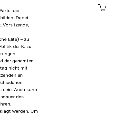
ansehen
0
Artik
im
Partei die
Shop-
 bilden. Dabei
Warenko
R. Vorsitzende,
ansehen
he Elite) – zu
litik der K. zu
barungen
d der gesamten
tag nicht mit
itzenden an
rschiedenen
n sein. Auch kann
tsdauer des
hren.
eklagt werden. Um