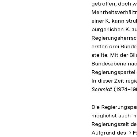
getroffen, doch w
Mehrheitsverhältn
einer K. kann str
bürgerlichen K. 
Regierungsherrsch
ersten drei Bunde
stellte. Mit der B
Bundesebene nach
Regierungspartei 
In dieser Zeit re
Schmidt
(1974–19
Die Regierungspa
möglichst auch im
Regierungszeit der
Aufgrund des → F