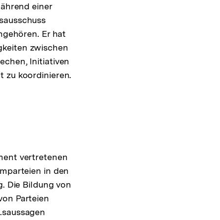
während einer
.sausschuss
angehören. Er hat
gkeiten zwischen
chen, Initiativen
t zu koordinieren.
ment vertretenen
emparteien in den
g. Die Bildung von
von Parteien
K.saussagen