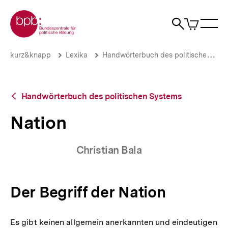
Direkt
Zur Startseite der bpb
zum
0
Artikel
Sho
Seiteninhalt
im
Naviga
Suche
springen
War
öffne
öffnen
öff
Pfadnavigation
Nation
Brotkrümelnavigation
kurz&knapp
Lexika
Handwörterbuch des politischen Systems
|
bpb.de
Zurück
Handwörterbuch des politischen Systems
zur
Übersicht
Nation
Christian Bala
Der Begriff der Nation
Es gibt keinen allgemein anerkannten und eindeutigen