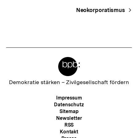
Navigation
Neokorporatismus
Meta-
Links
Zur
Demokratie stärken –
Zivilgesellschaft fördern
Startseite
der
Meta-
Impressum
bpb
Navigation
Datenschutz
Sitemap
Newsletter
RSS
Kontakt