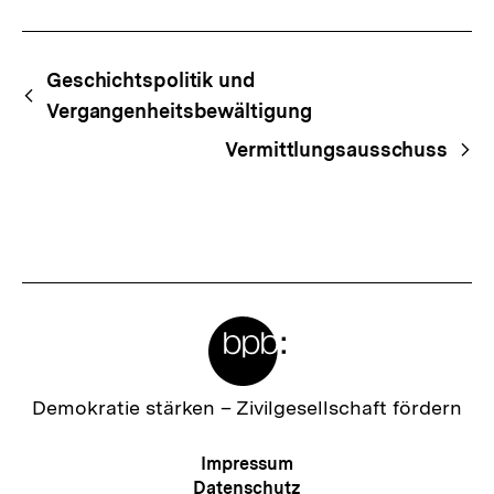
Fussnoten
Begriffsnavigation
Content-
Geschichtspolitik und
Navigation
Vergangenheitsbewältigung
Vermittlungsausschuss
Meta-
Links
Zur
Demokratie stärken –
Zivilgesellschaft fördern
Startseite
der
Meta-
Impressum
bpb
Navigation
Datenschutz