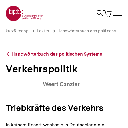
Direkt
Zur Startseite der bpb
zum
0
Artikel
Sho
Seiteninhalt
im
Naviga
Suche
springen
War
öffne
öffnen
öff
Pfadnavigation
Verkehrspolitik
Brotkrümelnavigation
kurz&knapp
Lexika
Handwörterbuch des politischen Systems
|
bpb.de
Zurück
Handwörterbuch des politischen Systems
zur
Übersicht
Verkehrspolitik
Weert Canzler
Triebkräfte des Verkehrs
In keinem Resort wechseln in Deutschland die