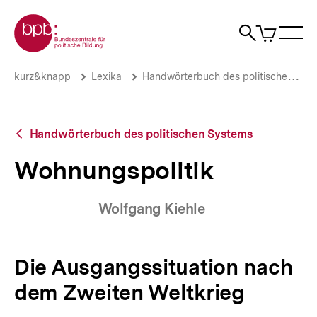
Direkt
Zur Startseite der bpb
zum
0
Artikel
Sho
Seiteninhalt
im
Naviga
Suche
springen
War
öffne
öffnen
öff
Pfadnavigation
Wohnungspolitik
Brotkrümelnavigation
kurz&knapp
Lexika
Handwörterbuch des politischen Systems
|
bpb.de
Zurück
Handwörterbuch des politischen Systems
zur
Übersicht
Wohnungspolitik
Wolfgang Kiehle
Die Ausgangssituation nach
dem Zweiten Weltkrieg