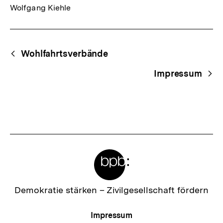
Wolfgang Kiehle
Fussnoten
Begriffsnavigation
Content-
Wohlfahrtsverbände
Navigation
Impressum
Meta-
Links
Zur
Demokratie stärken –
Zivilgesellschaft fördern
Startseite
der
Meta-
Impressum
bpb