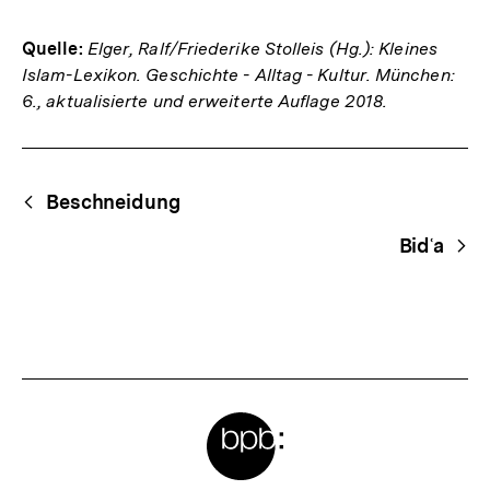
Quelle:
Elger, Ralf/Friederike Stolleis (Hg.): Kleines
Islam-Lexikon. Geschichte - Alltag - Kultur. München:
6., aktualisierte und erweiterte Auflage 2018.
Fussnoten
Begriffsnavigation
Content-
Beschneidung
Navigation
Bidʿa
Meta-
Links