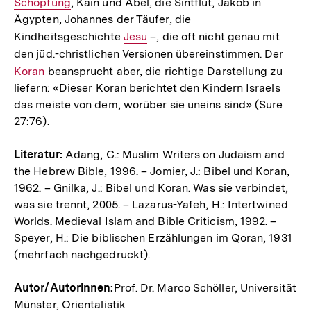
Schöpfung
, Kain und Abel, die Sintflut, Jakob in
Link:
Ägypten, Johannes der Täufer, die
Kindheitsgeschichte
Interner
Jesu
–, die oft nicht genau mit
den jüd.-christlichen Versionen übereinstimmen. Der
Link:
Inter
Koran
beansprucht aber, die richtige Darstellung zu
Link:
liefern: «Dieser Koran berichtet den Kindern Israels
das meiste von dem, worüber sie uneins sind» (Sure
27:76).
Literatur:
Adang, C.: Muslim Writers on Judaism and
the Hebrew Bible, 1996. – Jomier, J.: Bibel und Koran,
1962. – Gnilka, J.: Bibel und Koran. Was sie verbindet,
was sie trennt, 2005. – Lazarus-­Yafeh, H.: Intertwined
Worlds. Medieval Islam and Bible Criticism, 1992. –
Speyer, H.: Die biblischen Erzählungen im Qoran, 1931
(mehrfach nachgedruckt).
Autor/Autorinnen:
Prof. Dr. Marco Schöller, Universität
Münster, Orientalistik