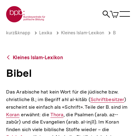
Direkt
Zur Startseite der bpb
zum
0
Artikel
Sho
Seiteninhalt
im
Naviga
Suche
springen
War
öffne
öffnen
öff
Pfadnavigation
Bibel
Brotkrümelnavigation
kurz&knapp
Lexika
Kleines Islam-Lexikon
B
|
bpb.de
Zurück
Kleines Islam-Lexikon
zur
Übersicht
Bibel
Das Arabische hat kein Wort für die jüdische bzw.
christ­liche B.; im Begriff ahl al-­kitāb (
Interner
Schriftbesitzer
)
erscheint sie einfach als «Schrift». Teile der B. sind im
Link:
Int
Koran
erwähnt: die
Interner
Thora
, die Psalmen (arab. az-­
Lin
zabūr) und die Evangelien (arab. al-­injīl). Im Koran
Link:
finden sich viele biblische Stoffe wieder – die
Interner