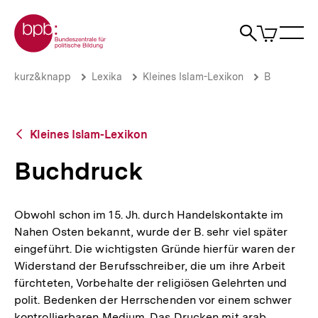
Direkt
Zur Startseite der bpb
zum
0
Artikel
Sho
Seiteninhalt
im
Naviga
Suche
springen
War
öffne
öffnen
öff
Pfadnavigation
Buchdruck
Brotkrümelnavigation
kurz&knapp
Lexika
Kleines Islam-Lexikon
B
|
bpb.de
Zurück
Kleines Islam-Lexikon
zur
Übersicht
Buchdruck
Obwohl schon im 15. Jh. durch Handelskontakte im
Nahen Osten bekannt, wurde der B. sehr viel später
eingeführt. Die wichtigsten Gründe hierfür waren der
Widerstand der Berufsschreiber, die um ihre Arbeit
fürchteten, Vorbehalte der religiösen Gelehrten und
polit. Bedenken der Herrschenden vor einem schwer
kontrollierbaren Medium. Das Drucken mit arab.