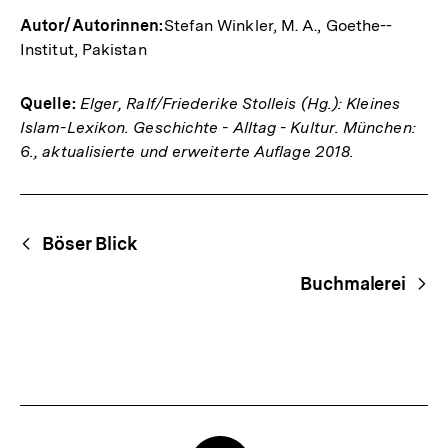
Autor/Autorinnen:
Stefan Winkler, M. A., Goethe-­
Institut, Pakistan
Quelle:
Elger, Ralf/Friederike Stolleis (Hg.): Kleines
Islam-Lexikon. Geschichte - Alltag - Kultur. München:
6., aktualisierte und erweiterte Auflage 2018.
Fussnoten
Begriffsnavigation
Content-
Böser Blick
Navigation
Buchmalerei