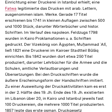
Einrichtung einer Druckerei in Istanbul erhielt; eine
Intern
Fatwa
legitimierte das Drucken mit arab. Lettern,
Link:
ausgenommen islam. Werke. Gerade 17 Titel
erschienen bis 1741 in kleinen Auflagen zwischen 500
und 1000 Stück, darunter Wörterbücher und histor.
Schriften. Im Verlauf des napoleon. Feldzugs 1798
wurden in Kairo Proklamationen u. a. Schriften
gedruckt. Der Vizekönig von Ägypten, Muḥammad ʿAlī,
ließ 1821 eine Druckerei im Kairoer Stadtteil Būlāq
einrichten. Bis 1842 wurden dort etwa 250 Titel
produziert, darunter Lehrbücher für die Armee und die
Schulen, amtliche Verlautbarungen und
Übersetzungen. Bei den Druckschriften wurde die
äußere Erscheinungsform der Handschriften imitiert.
Zu einer Ausweitung der Druckaktivitäten kam es erst
in der 2. Hälfte des 19. Jh. Ende des 19. Jh. existierten
im Libanon über 20, in Kairo und Istanbul jeweils fast
100 Druckereien, die mehrere 1000 Titel produzierten.
1857 legte das erste osman. Druckgesetz