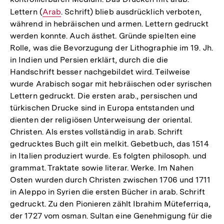
Lettern (
Interner
Arab
. Schrift) blieb ausdrücklich verboten,
während in hebräischen und armen. Lettern gedruckt
Link:
werden konnte. Auch ästhet. Gründe spiel­ten eine
Rolle, was die Bevorzugung der Lithographie im 19. Jh.
in Indien und Persien erklärt, durch die die
Handschrift besser nachgebildet wird. Teilweise
wurde Arabisch sogar mit hebräischen oder syrischen
Lettern gedruckt. Die ersten arab., persischen und
türkischen Drucke sind in Europa entstanden und
dienten der religiösen Unterweisung der oriental.
Christen. Als erstes vollständig in arab. Schrift
gedrucktes Buch gilt ein melkit. Gebetbuch, das 1514
in Italien produziert wurde. Es folgten philosoph. und
grammat. Traktate sowie literar. Werke. Im Nahen
Osten wurden durch Christen zwischen 1706 und 1711
in Aleppo in Syrien die ersten Bücher in arab. Schrift
gedruckt. Zu den Pionieren zählt Ibrahim Müteferriqa,
der 1727 vom osman. Sultan eine Genehmigung für die