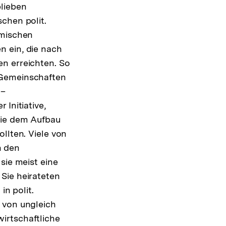
lieben
chen polit.
imischen
n ein, die nach
en erreichten. So
Gemein­schaf­ten
 –
Initiative,
die dem Aufbau
llten. Viele von
n den
sie meist eine
Sie heirateten
in polit.
 von ungleich
irtschaftliche