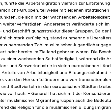
n, führte die Arbeitsmigration vielfach zur Entstehung
rschicht-­Gruppen, teilweise mit eigenen städtischen
nkten, die sich mit der wachsenden Arbeitslosigkeit 
 weiter verfestigten. Andererseits veränderte sich im 
rs- und Beschäftigungsstruktur dieser Gruppen. Da der
hlich stark zurückging, stand nunmehr die Überalter
r zunehmenden Zahl muslimischer Jugendlicher gegen
rt oder bereits im Zielland geboren waren. Die Besc
 zu einer wachsenden Selbständigkeit, während die Ar
tan- und Schwer­industrie in vielen europäischen Län
Anteile von Arbeitslosigkeit und Bildungsrückstand i
ark von den Herkunftsländern und von transnatio­nal
 und Stadtvierteln in den ­europäischen Städten bleib
ie vor hoch. – Generell hat sich mit der Konsolidierun
ßer muslimischer Migrantengruppen auch die Bedeutu
rend die Religion für die muslimischen Bildungsmigran