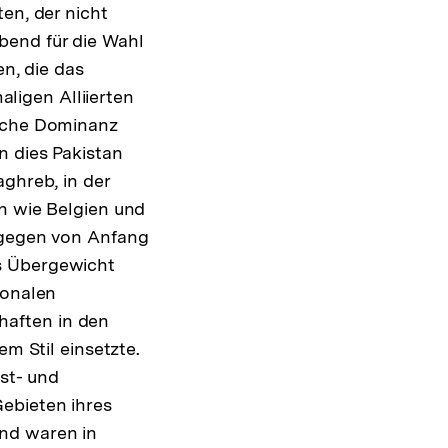
en, der nicht
bend für die Wahl
en, die das
ligen Alliierten
liche Dominanz
n dies Pakistan
aghreb, in der
rn wie Belgien und
dagegen von Anfang
s Übergewicht
ionalen
haften in den
em Stil einsetzte.
est- und
ebieten ihres
und waren in