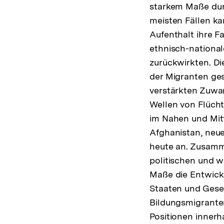
starkem Maße durc
meisten Fällen k
Aufenthalt ihre F
ethnisch-­national
zurückwirkten. Di
der Migranten ges
verstärkten Zuwan
Wellen von Flücht
im Nahen und Mittl
Afghanistan, neue
heute an. Zusamm
politischen und w
Maße die Entwick
Staaten und Gesel
Bildungsmigranten
Positionen innerh