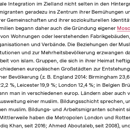
e Integration im Zielland nicht selten in den Hintergr
tsmigranten geradezu ins Zentrum ihrer Bemühungen u
er Gemeinschaften und ­ihrer so­ziokulturellen Identit
milien begann daher auch die Gründung eigener
Inter
Mosc
von Wohnungen oder leerstehenden Fabrikgebäuden,
Link:
rganisationen und Verbände. Die Beziehungen der Mus
tutionen und zur Mehrheitsbevölkerung erzwangen dab
it von islam. Gruppen, die sich in ihrer Heimat hefti
erschiedenen europäischen Großstädten zur Entstehun
her Bevölkerung (z. B. England 2014: Birmingham 23,
2,2 %, Leicester 19,9 %; London 12,4 %; in Belgien Brü
kann man in verschiedenen europ. Ländern aber auch 
sweitung einer muslim. Bildungsschicht sprechen, un
en muslim. Bildungs- und Arbeitsmigranten scheint s
 Mittlerweile haben die Metropolen London und Rott
diq Khan, seit 2016; Ahmed Aboutaleb, seit 2008), un