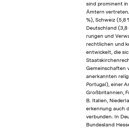
sind prominent in
Ämtern vertreten.
%), Schweiz (5,8 
Deutschland (3,8 
rungen und Verwa
rechtlichen und
entwickelt, die si
Staatskirchenrech
Gemeinschaften va
anerkannten relig
Portugal), einer A
Großbritannien, Fr
B. Italien, Nieder
erkennung auch d
verbunden. In Deu
Bundesland Hesse