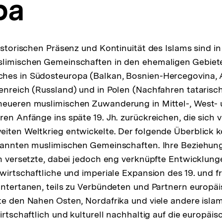
pa
historischen Präsenz und Kontinuität des Islams sind i
slimischen Gemeinschaften in den ehemaligen Gebiet
hes in Südosteuropa (Balkan, Bosnien-­Hercegovina, 
enreich (Russland) und in Polen (Nachfahren tatarisc
 neueren muslimischen Zuwanderung in Mittel-, West-
ren Anfänge ins späte 19. Jh. zurückreichen, die sich 
iten Weltkrieg entwickelte. Der folgende Überblick ko
enannten muslimischen Gemeinschaften. Ihre Beziehun
ch versetzte, dabei jedoch eng verknüpfte Entwicklun
wirtschaftliche und imperiale Expansion des 19. und fr
Untertanen, teils zu Verbündeten und Partnern europä
te den Nahen Osten, Nordafrika und viele andere isla
wirtschaftlich und kulturell nachhaltig auf die europäi