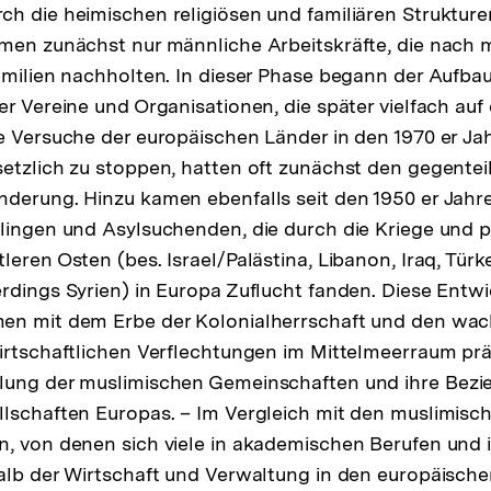
h die heimischen religiösen und familiären Struk­ture
amen zunächst nur männliche Arbeitskräfte, die nach
amilien nachholten. In dieser Phase begann der Aufbau
er Vereine und Organisationen, die später vielfach auf
e Versuche der europäischen Länder in den 1970 er Ja
etzlich zu stoppen, hatten oft zunächst den gegenteil
derung. Hinzu kamen ebenfalls seit den 1950 er Jahr
lingen und Asyl­suchenden, die durch die Kriege und p
eren Osten (bes. Israel/Palästina, Libanon, Iraq, Türkei
rdings Syrien) in Europa Zuflucht fanden. Diese Entwi
en mit dem Erbe der Kolonialherrschaft und den wa
irtschaftlichen Verflechtungen im Mittelmeerraum prä
lung der muslimischen Gemeinschaften und ihre Bezi
lschaften Europas. – Im Vergleich mit den muslimisc
, von denen sich viele in akademischen Berufen und 
alb der Wirtschaft und Verwaltung in den europäisch