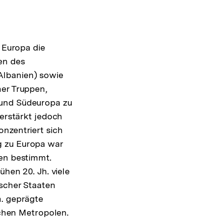
n Europa die
en des
Albanien) sowie
her Truppen,
Interner
 und Südeuropa zu
Link:
verstärkt jedoch
nzentriert sich
g zu Europa war
gen bestimmt.
ühen 20. Jh. viele
ischer Staaten
m. geprägte
schen Metropolen.