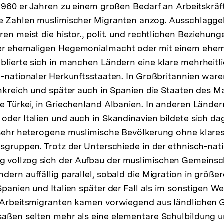
 1960 er Jahren zu einem großen Bedarf an Arbeitskräft
ße Zahlen muslimischer Migranten anzog. Ausschlagge
en meist die histor., polit. und rechtlichen Beziehung
er ehemaligen Hegemonialmacht oder mit einem ehema
blierte sich in manchen Ländern eine klare mehrheit
h-­nationaler Herkunftsstaaten. In Großbritannien ware
ankreich und später auch in Spanien die Staaten des M
e Türkei, in Griechenland Albanien. In anderen Lände
oder Italien und auch in Skandinavien bildete sich 
 sehr heterogene muslimische Bevölkerung ohne klare
tsgruppen. Trotz der Unterschiede in der ethnisch-­nat
vollzog sich der Aufbau der muslimischen Gemeinsc
ern auffällig parallel, sobald die Migration in größer
Spanien und Italien später der Fall als im sonstigen W
 Arbeitsmigranten ­kamen vorwiegend aus ländlichen G
saßen selten mehr als eine elementare Schulbildung 