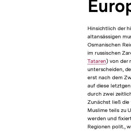
Euro
a
t
i
o
n
Hinsichtlich der 
altansässigen mu
Osmanischen Reic
im russischen Zar
Tataren
) von der
unterscheiden, de
erst nach dem Zwe
auf diese letztg
durch zwei zeitli
Zunächst ließ die 
Muslime teils zu 
werden und fixier
Regionen polit., 