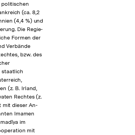
 politischen
nkreich (ca. 8,2
annien (4,4 %) und
erung. Die Regie­
iche Formen der
nd Verbände
Rechtes, bzw. des
cher
 staatlich
terreich,
n (z. B. Irland,
vaten Rechtes (z.
t mit dieser An­
annten Imamen
ḥmadīya im
ooperation mit