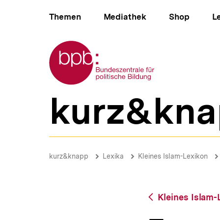
Direkt
Hauptnavigation
zum
Themen
Mediathek
Shop
L
Seiteninhalt
springen
Zur Startseite der bpb
kurz&kna
B
e
r
e
i
Europa
c
|
Brotkrümelnavigation
Pfadnavigat
kurz&knapp
Lexika
Kleines Islam-Lexikon
h
bpb.de
s
n
a
Zurück
Kleines Islam-
v
zur
i
Übersicht
g