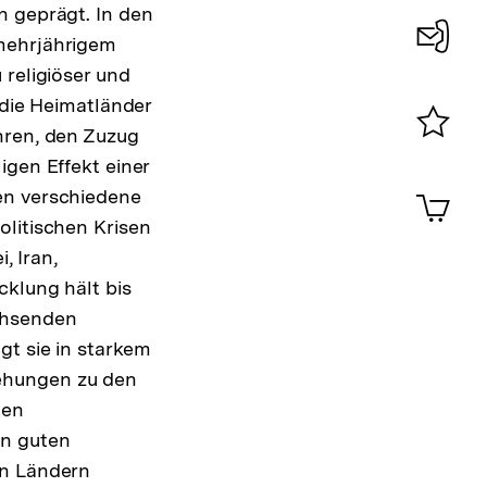
n geprägt. In den
 mehrjährigem
Konta
 religiöser und
0
 die Heimatländer
hren, den Zuzug
Merklist
igen Effekt einer
ansehen
0
en verschiedene
Artik
im
olitischen Krisen
Shop-
, Iran,
Warenko
ansehen
cklung hält bis
chsenden
gt sie in starkem
ehungen zu den
hen
in guten
en Ländern