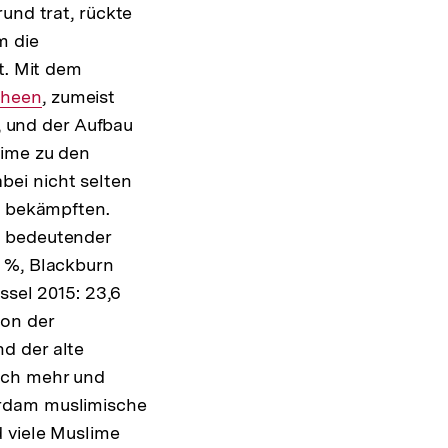
und trat, rückte
m die
ät. Mit dem
ner
heen
, zumeist
 und der Aufbau
lime zu den
ei nicht selten
g bekämpften.
g bedeutender
6 %, Blackburn
ssel 2015: 23,6
von der
d der alte
ich mehr und
erdam muslimische
d viele Muslime