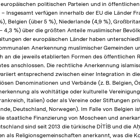
 europäischen politischen Parteien und in öffentlichen
 – Insgesamt verfügen innerhalb der EU die Länder Fra
%), Belgien (über 5 %), Niederlande (4,9 %), Großbrit
– 4,3 %) über die größten Anteile muslimischer Bevölk
ltungen der europäischen Länder haben unterschiedl
 kommunalen Anerkennung muslimischer Gemeinden u
ch an die jeweils etablierten Formen des öffentlichen 
tes anschlossen. Die rechtliche Anerkennung islamis
riiert entsprechend zwischen einer In­tegration in die
iösen Denominationen und Verbände (z. B. Belgien, Ös
nerkennung als wohltätige oder kulturelle Vereinigunge
ankreich, Italien) oder als Vereine oder Stiftungen pri
lande, Deutschland, Norwegen). Im Falle von Belgien is
ie staatliche Finanzierung von Moscheen und anerk
tschland sind seit 2013 die türkische DİTİB und die A
n als Religionsgemeinschaften anerkannt, was die K