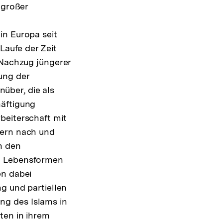
 großer
in Europa seit
Laufe der Zeit
 Nachzug jüngerer
ung der
über, die als
häftigung
beiterschaft mit
dern nach und
n den
en Lebensformen
en dabei
g und partiellen
ng des Islams in
ten in ihrem