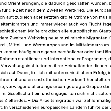
und Orientierungen, die dadurch geschaffen wurden, b
für die Zeit nach dem Zweiten Weltkrieg. Die europäis
ich auf; zugleich aber setzten große Ströme von musl
eitsmigranten und immer wieder auch von Flüchtlinge
schiedlichem Maße praktisch alle europäischen Staat
t dem Zweiten Weltkrieg neue muslimische Migranten-­
rd-, Mittel- und Westeuropas und im Mittelmeerraum.
 kamen häufig aus eigener persönlicher oder familiärer 
 Rahmen staatlicher und internationaler Programme, 
 Verwaltungsinstitutionen ihrer Heimatländer dienen so
sich auf Dauer, freilich mit unterschiedlichem Erfolg, i
ihrer nationalen und ethnischen Herkunft her stellten 
e, vorwiegend allerdings urban geprägte Gruppe dar. 
eim. Gesellschaft ein und engagierten sich nicht selten 
s Ziellandes. – Die Arbeitsmigration war zahlenmäßig
 In verschiedenen europäischen Ländern führte der w