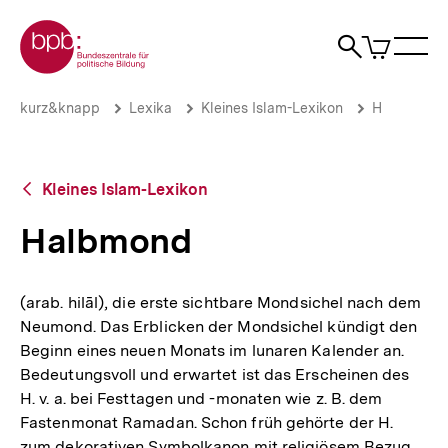
Direkt
Zur Startseite der bpb
zum
0
Artikel
Sho
Seiteninhalt
im
Naviga
Suche
springen
War
öffne
öffnen
öff
Pfadnavigation
Halbmond
Brotkrümelnavigation
kurz&knapp
Lexika
Kleines Islam-Lexikon
H
|
bpb.de
Zurück
Kleines Islam-Lexikon
zur
Übersicht
Halbmond
(arab. hilāl), die erste sichtbare Mondsichel nach dem
Neumond. Das Erblicken der Mondsichel kündigt den
Beginn eines neuen Monats im lunaren Kalender an.
Bedeutungsvoll und erwartet ist das Erscheinen des
H. v. a. bei Festtagen und -monaten wie z. B. dem
Fastenmonat Ramadan. Schon früh gehörte der H.
zum dekorativen Symbolkanon mit religiösem Bezug,