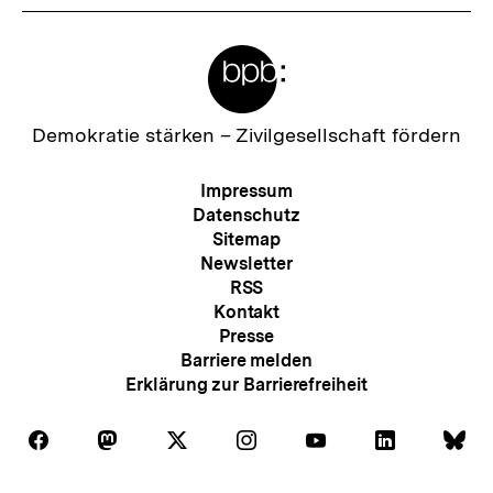
Meta-
Links
Zur
Demokratie stärken –
Zivilgesellschaft fördern
Startseite
der
Meta-
Impressum
bpb
Navigation
Datenschutz
Sitemap
Newsletter
RSS
Kontakt
Presse
Barriere melden
Erklärung zur Barrierefreiheit
Auf
Auf
Auf
Auf
Auf
Auf
Au
Folgen
Folgen
Folgen
Folgen
Folgen
Folgen
Fol
Facebook
Mastodon
X
Instagram
Youtube
LinkedIn
Bl
Sie
Sie
Sie
Sie
Sie
Sie
Sie
Zum