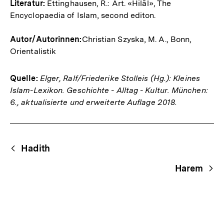
Literatur:
Ettinghausen, R.: Art. «Hilāl», The
Encyclopaedia of Islam, second editon.
Autor/Autorinnen:
Christian Szyska, M. A., Bonn,
Orientalistik
Quelle:
Elger, Ralf/Friederike Stolleis (Hg.): Kleines
Islam-Lexikon. Geschichte - Alltag - Kultur. München:
6., aktualisierte und erweiterte Auflage 2018.
Fussnoten
Begriffsnavigation
Content-
Hadith
Navigation
Harem