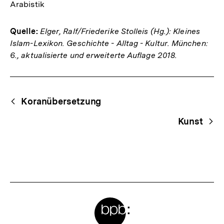
Arabistik
Quelle:
Elger, Ralf/Friederike Stolleis (Hg.): Kleines
Islam-Lexikon. Geschichte - Alltag - Kultur. München:
6., aktualisierte und erweiterte Auflage 2018.
Fussnoten
Begriffsnavigation
Content-
Koranübersetzung
Navigation
Kunst
Meta-