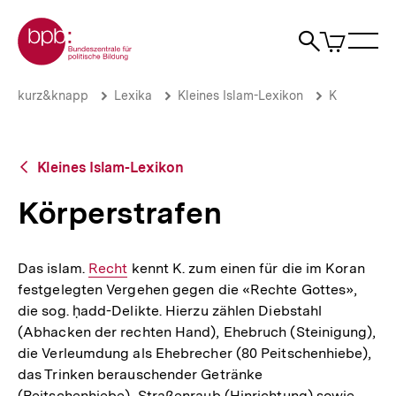
Direkt
Zur Startseite der bpb
zum
0
Artikel
Sho
Seiteninhalt
im
Naviga
Suche
springen
War
öffne
öffnen
öff
Pfadnavigation
Körperstrafen
Brotkrümelnavigation
kurz&knapp
Lexika
Kleines Islam-Lexikon
K
|
bpb.de
Zurück
Kleines Islam-Lexikon
zur
Übersicht
Körperstrafen
Das islam.
Interner
Recht
kennt K. zum einen für die im Koran
festgelegten Vergehen gegen die «Rechte Gottes»,
Link:
die sog. ḥadd-­Delikte. Hierzu zählen Diebstahl
(Abhacken der rechten Hand), Ehebruch (Steinigung),
die Verleumdung als Ehebrecher (80 Peitschenhiebe),
das Trinken berauschender Getränke
(Peitschenhiebe), Straßenraub (Hinrichtung) sowie