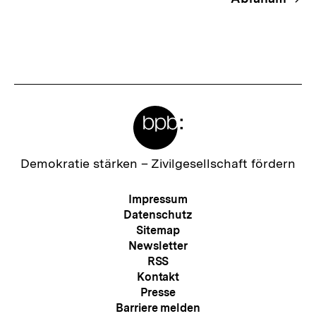
Meta-
Links
Zur
Demokratie stärken –
Zivilgesellschaft fördern
Startseite
der
Meta-
Impressum
bpb
Navigation
Datenschutz
Sitemap
Newsletter
RSS
Kontakt
Presse
Barriere melden