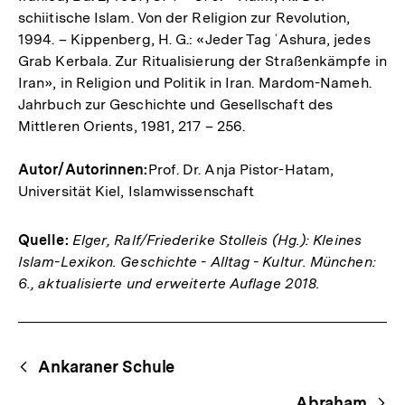
schiitische Islam. Von der Religion zur Revolution,
1994. – Kippenberg, H. G.: «Jeder Tag ʿAshura, jedes
Grab Kerbala. Zur Ritualisierung der Straßenkämpfe in
Iran», in Religion und Politik in Iran. Mardom-­Nameh.
Jahrbuch zur Geschichte und Gesellschaft des
Mittleren Orients, 1981, 217 – 256.
Autor/Autorinnen:
Prof. Dr. Anja Pistor-­Hatam,
Universität Kiel, Islamwissenschaft
Quelle:
Elger, Ralf/Friederike Stolleis (Hg.): Kleines
Islam-Lexikon. Geschichte - Alltag - Kultur. München:
6., aktualisierte und erweiterte Auflage 2018.
Fussnoten
Begriffsnavigation
Content-
Ankaraner Schule
Navigation
Abraham