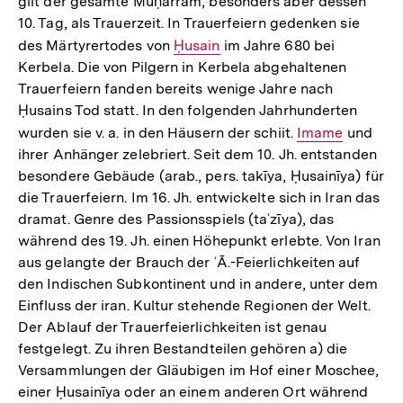
gilt der gesamte Muḥarram, besonders aber dessen
Link:
10. Tag, als Trauerzeit. In Trauerfeiern gedenken sie
des Märtyrertodes von
Interner
Ḥusain
im Jahre 680 bei
Kerbela. Die von Pilgern in Kerbela abgehaltenen
Link:
Trauerfeiern fanden bereits wenige Jahre nach
Ḥusains Tod statt. In den folgenden Jahrhunderten
wurden sie v. a. in den Häusern der schiit.
Interner
Imame
und
ihrer Anhänger zelebriert. Seit dem 10. Jh. entstanden
Link:
besondere Gebäude (arab., pers. takīya, Ḥusainīya) für
die Trauerfeiern. Im 16. Jh. entwickelte sich in Iran das
dramat. Genre des Passionsspiels (taʿzīya), das
während des 19. Jh. einen Höhepunkt erlebte. Von Iran
aus gelangte der Brauch der ʿĀ.-Feierlichkeiten auf
den Indischen Subkontinent und in andere, unter dem
Einfluss der iran. Kultur stehende Regionen der Welt.
Der Ablauf der Trauerfeierlichkeiten ist genau
festgelegt. Zu ihren Bestandteilen gehören a) die
Versammlungen der Gläubigen im Hof einer Moschee,
einer Ḥusainīya oder an einem anderen Ort während