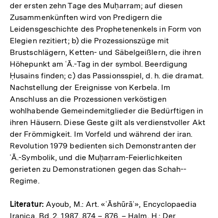
der ersten zehn Tage des Muḥarram; auf diesen
Zusammenkünften wird von Predigern die
Leidensgeschichte des Prophetenenkels in Form von
Elegien rezitiert; b) die Prozessionszüge mit
Brustschlägern, Ketten- und Säbelgeißlern, die ihren
Höhepunkt am ʿĀ.-Tag in der symbol. Beerdigung
Ḥusains finden; c) das Passionsspiel, d. h. die dramat.
Nachstellung der Ereignisse von Kerbela. Im
Anschluss an die Prozessionen verköstigen
wohlhabende Gemeindemitglieder die Bedürftigen in
ihren Häusern. Diese Geste gilt als verdienstvoller Akt
der Frömmigkeit. Im Vorfeld und während der iran.
Revolution 1979 bedienten sich Demonstranten der
ʿĀ.-Symbolik, und die Muḥarram-­Feierlichkeiten
gerieten zu Demonstrationen gegen das Schah-­
Regime.
Literatur:
Ayoub, M.: Art. «ʿĀshūrāʾ», Encyclopaedia
Iranica, Bd. 2, 1987, 874 – 876. – Halm, H.: Der