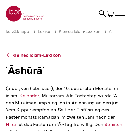
Direkt
Zur Startseite der bpb
zum
0
Artikel
Sho
Seiteninhalt
im
Naviga
Suche
springen
War
öffne
öffnen
öff
Pfadnavigation
ʿĀshūrāʾ
Brotkrümelnavigation
kurz&knapp
Lexika
Kleines Islam-Lexikon
A
|
bpb.de
Zurück
Kleines Islam-Lexikon
zur
Übersicht
ʿĀshūrāʾ
(arab., von hebr. âsôr), der 10. des ersten Monats im
islam.
Interner
Kalender
, Muḥarram. Als Fastentag wurde ʿĀ.
den Muslimen ursprünglich in Anlehnung an den jüd.
Link:
Yom Kippur empfohlen. Seit der Einführung des
Fastenmonats Ramadan im zweiten Jahr nach der
Interne
Hijra
ist das Fasten am ʿĀ.-Tag freiwillig. Den
Interner
Schiiten
Link: