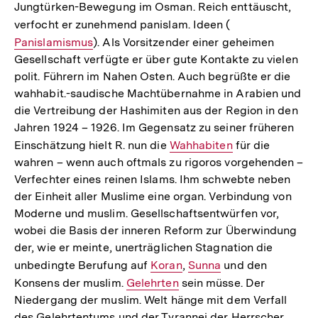
Jungtürken-­Bewegung im Osman. Reich enttäuscht,
verfocht er zunehmend panislam. Ideen (
Interner
Panislamismus
). Als Vorsitzender einer geheimen
Link:
Gesellschaft verfügte er über gute Kontakte zu vielen
polit. Führern im Nahen Osten. Auch begrüßte er die
wahhabit.-saudische Machtübernahme in Arabien und
die Vertreibung der Hashimiten aus der Region in den
Jahren 1924 – 1926. Im Gegensatz zu seiner früheren
Einschätzung hielt R. nun die
Interner
Wahhabiten
für die
wahren – wenn auch oftmals zu rigoros vorgehenden –
Link:
Verfechter eines reinen Islams. Ihm schwebte neben
der Einheit aller Muslime eine organ. Verbindung von
Moderne und muslim. Gesellschaftsentwürfen vor,
wobei die Basis der inneren Reform zur Überwindung
der, wie er meinte, unerträglichen Stagnation die
unbedingte Berufung auf
Interner
Koran
,
Interner
Sunna
und den
Konsens der muslim.
Interner
Gelehrten
Link:
sein müsse. Der
Link:
Niedergang der muslim. Welt hänge mit dem Verfall
Link:
des Gelehrtentums und der ­Tyrannei der Herrscher