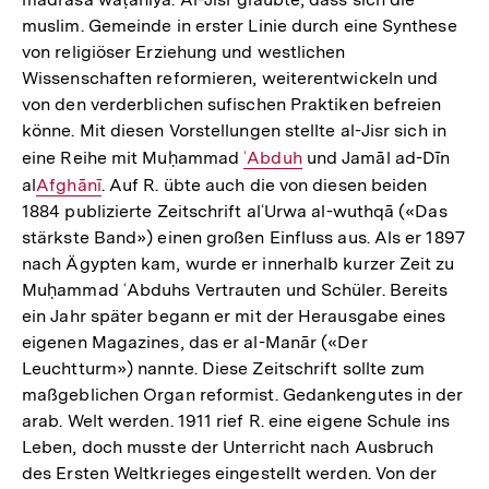
muslim. Gemeinde in erster Linie durch eine Synthese
von religiöser Erziehung und westlichen
Wissenschaften reformieren, weiterentwickeln und
von den verderblichen sufischen Praktiken befreien
könne. Mit diesen Vorstellungen stellte al-­Jisr sich in
eine Reihe mit Muḥammad
Interner
ʿAbduh
und Jamāl ad-­Dīn
al
Interner
Afghānī
. Auf R. übte auch die von diesen beiden
Link:
1884 publizierte Zeitschrift alʿUrwa al-­wuthqā («Das
Link:
stärkste Band») einen großen Einfluss aus. Als er 1897
nach Ägypten kam, wurde er innerhalb kurzer Zeit zu
Muḥammad ʿAbduhs Vertrauten und Schüler. Bereits
ein Jahr später begann er mit der Herausgabe eines
eigenen Magazines, das er al-­Manār («Der
Leuchtturm») nannte. Diese Zeitschrift sollte zum
maßgeb­lichen Organ reformist. Gedankengutes in der
arab. Welt werden. 1911 rief R. eine eigene Schule ins
Leben, doch musste der Unterricht nach Ausbruch
des Ersten Weltkrieges eingestellt werden. Von der