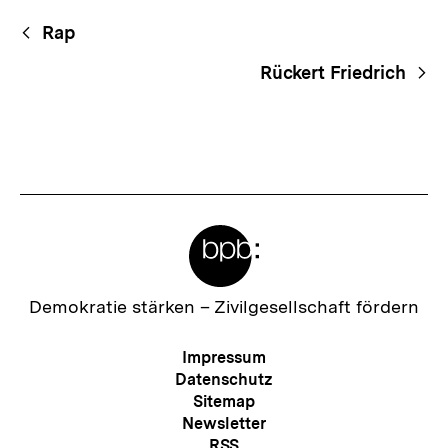
Fussnoten
Begriffsnavigation
Content-
Rap
Navigation
Rückert Friedrich
Meta-
Links
Zur
Demokratie stärken –
Zivilgesellschaft fördern
Startseite
der
Meta-
Impressum
bpb
Navigation
Datenschutz
Sitemap
Newsletter
RSS