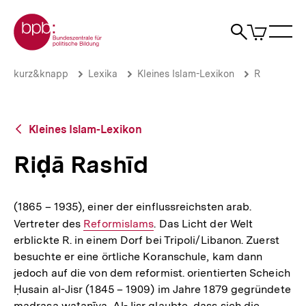
Direkt
Zur Startseite der bpb
zum
0
Artikel
Sho
Seiteninhalt
im
Naviga
Suche
springen
War
öffne
öffnen
öff
Pfadnavigation
Riḍā
Brotkrümelnavigation
kurz&knapp
Lexika
Kleines Islam-Lexikon
R
Rashīd
|
bpb.de
Zurück
Kleines Islam-Lexikon
zur
Übersicht
Riḍā Rashīd
(1865 – 1935), einer der einflussreichsten arab.
Vertreter des
Interner
Reformislams
. Das Licht der Welt
erblickte R. in einem Dorf bei Tripoli/Libanon. Zuerst
Link:
besuchte er eine örtliche Koranschule, kam dann
jedoch auf die von dem reformist. orientierten Scheich
Ḥusain al-­Jisr (1845 – 1909) im Jahre 1879 gegründete
ma­drasa waṭanīya. Al-­Jisr glaubte, dass sich die