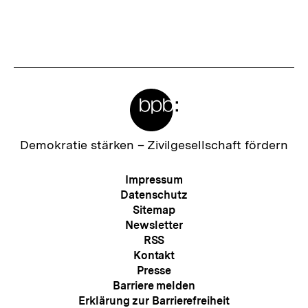
Meta-
Links
Zur
Demokratie stärken –
Zivilgesellschaft fördern
Startseite
der
Meta-
Impressum
bpb
Navigation
Datenschutz
Sitemap
Newsletter
RSS
Kontakt
Presse
Barriere melden
Erklärung zur Barrierefreiheit