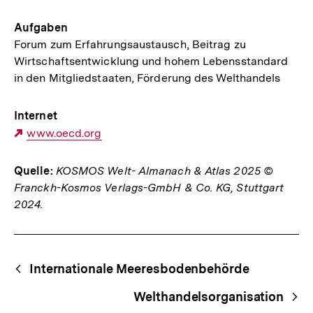
Aufgaben
Forum zum Erfahrungsaustausch, Beitrag zu
Wirtschaftsentwicklung und hohem Lebensstandard
in den Mitgliedstaaten, Förderung des Welthandels
Internet
Externer
www.oecd.org
Link:
Quelle:
KOSMOS Welt- Almanach & Atlas 2025 ©
Franckh-Kosmos Verlags-GmbH & Co. KG, Stuttgart
2024.
Fussnoten
Begriffsnavigation
Content-
Internationale Meeresbodenbehörde
Navigation
Welthandelsorganisation