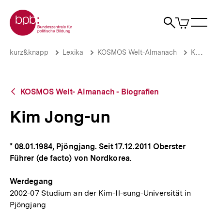
Direkt
Zur Startseite der bpb
zum
0
Artikel
Sho
Seiteninhalt
im
Naviga
Suche
springen
War
öffne
öffnen
öff
Pfadnavigation
Kim
Brotkrümelnavigation
kurz&knapp
Lexika
KOSMOS Welt-Almanach
KOSMOS Welt- Almanach - Biografien
Jong-
un
|
bpb.de
Zurück
KOSMOS Welt- Almanach - Biografien
zur
Übersicht
Kim Jong-un
* 08.01.1984, Pjöngjang. Seit 17.12.2011 Oberster
Führer (de facto) von Nordkorea.
Werdegang
2002-07 Studium an der Kim-Il-sung-Universität in
Pjöngjang