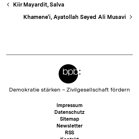
Begriffsnavigation
Content-
Kiir Mayardit, Salva
Navigation
Khamene'i, Ayatollah Seyed Ali Musavi
Meta-
Links
Zur
Demokratie stärken –
Zivilgesellschaft fördern
Startseite
der
Meta-
Impressum
bpb
Navigation
Datenschutz
Sitemap
Newsletter
RSS