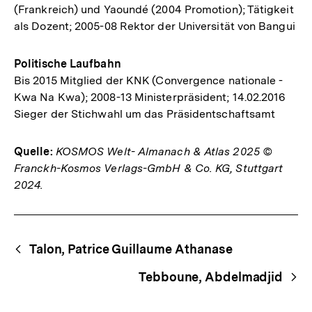
(Frankreich) und Yaoundé (2004 Promotion); Tätigkeit
als Dozent; 2005-08 Rektor der Universität von Bangui
Politische Laufbahn
Bis 2015 Mitglied der KNK (Convergence nationale -
Kwa Na Kwa); 2008-13 Ministerpräsident; 14.02.2016
Sieger der Stichwahl um das Präsidentschaftsamt
Quelle:
KOSMOS Welt- Almanach & Atlas 2025 ©
Franckh-Kosmos Verlags-GmbH & Co. KG, Stuttgart
2024.
Fussnoten
Begriffsnavigation
Content-
Talon, Patrice Guillaume Athanase
Navigation
Tebboune, Abdelmadjid