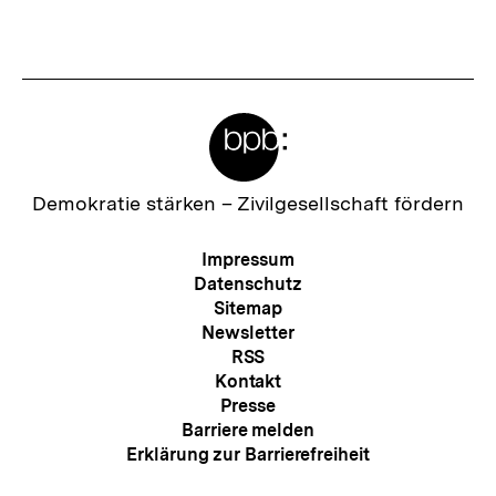
Meta-
Links
Zur
Demokratie stärken –
Zivilgesellschaft fördern
Startseite
der
Meta-
Impressum
bpb
Navigation
Datenschutz
Sitemap
Newsletter
RSS
Kontakt
Presse
Barriere melden
Erklärung zur Barrierefreiheit