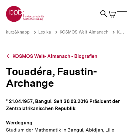
Direkt
Zur Startseite der bpb
zum
0
Artikel
Sho
Seiteninhalt
im
Naviga
Suche
springen
War
öffne
öffnen
öff
Pfadnavigation
Touadéra,
Brotkrümelnavigation
kurz&knapp
Lexika
KOSMOS Welt-Almanach
KOSMOS Welt- Almanach - Biografien
Faustin-
Archange
|
bpb.de
Zurück
KOSMOS Welt- Almanach - Biografien
zur
Übersicht
Touadéra, Faustin-
Archange
* 21.04.1957, Bangui. Seit 30.03.2016 Präsident der
Zentralafrikanischen Republik.
Werdegang
Studium der Mathematik in Bangui, Abidjan, Lille