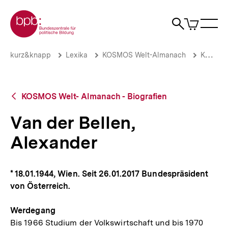
Direkt
Zur Startseite der bpb
zum
0
Artikel
Sho
Seiteninhalt
im
Naviga
Suche
springen
War
öffne
öffnen
öff
Pfadnavigation
Van
Brotkrümelnavigation
kurz&knapp
Lexika
KOSMOS Welt-Almanach
KOSMOS Welt- Almanach - Biografien
der
Bellen,
Alexander
|
Zurück
KOSMOS Welt- Almanach - Biografien
bpb.de
zur
Übersicht
Van der Bellen,
Alexander
* 18.01.1944, Wien. Seit 26.01.2017 Bundespräsident
von Österreich.
Werdegang
Bis 1966 Studium der Volkswirtschaft und bis 1970