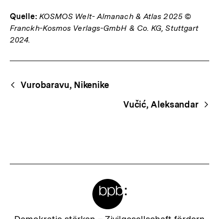
Quelle:
KOSMOS Welt- Almanach & Atlas 2025 ©
Franckh-Kosmos Verlags-GmbH & Co. KG, Stuttgart
2024.
Fussnoten
Begriffsnavigation
Content-
Vurobaravu, Nikenike
Navigation
Vučić, Aleksandar
Meta-
Links
Zur
Demokratie stärken –
Zivilgesellschaft fördern