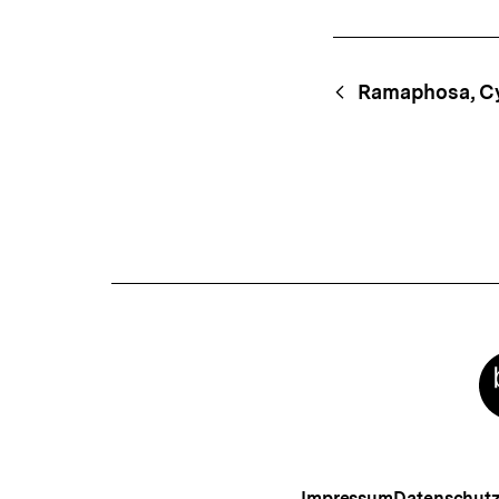
Fussnoten
Content-
Begri
Ramaphosa, Cy
Navigation
Meta-
Links
Impressum
Datenschut