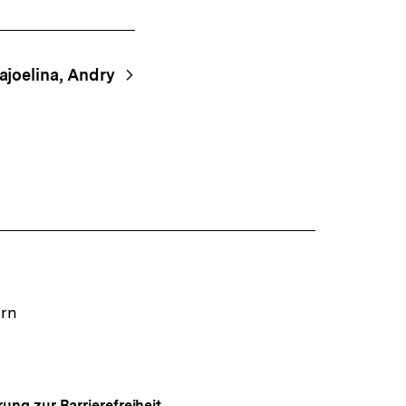
ajoelina, Andry
ern
rung zur Barrierefreiheit