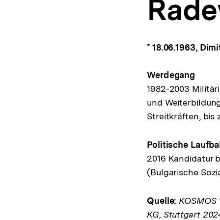
Rade
a
t
i
o
n
* 18.06.1963, Dim
Werdegang
1982-2003 Militär
und Weiterbildung
Streitkräften, bi
Politische Laufb
2016 Kandidatur b
(Bulgarische Sozia
Quelle:
KOSMOS We
KG, Stuttgart 202