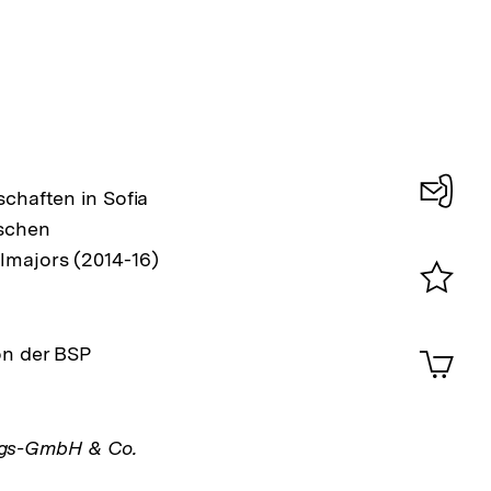
schaften in Sofia
Konta
ischen
lmajors (2014-16)
0
Merklist
ansehen
0
Artik
on der BSP
im
Shop-
Warenko
ansehen
ags-GmbH & Co.