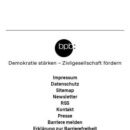
Meta-
Links
Zur
Demokratie stärken –
Zivilgesellschaft fördern
Startseite
der
Meta-
Impressum
bpb
Navigation
Datenschutz
Sitemap
Newsletter
RSS
Kontakt
Presse
Barriere melden
Erklärung zur Barrierefreiheit