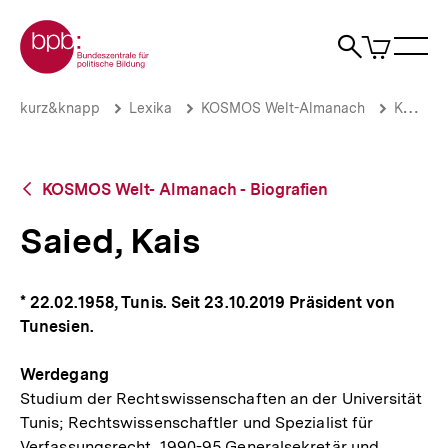
Direkt
Zur Startseite der bpb
zum
0
Artikel
Sho
Seiteninhalt
im
Naviga
Suche
springen
War
öffne
öffnen
öff
Pfadnavigation
Saied,
Brotkrümelnavigation
kurz&knapp
Lexika
KOSMOS Welt-Almanach
KOSMOS Welt- Almanach - Biografien
Kais
|
bpb.de
Zurück
KOSMOS Welt- Almanach - Biografien
zur
Übersicht
Saied, Kais
* 22.02.1958, Tunis. Seit 23.10.2019 Präsident von
Tunesien.
Werdegang
Studium der Rechtswissenschaften an der Universität
Tunis; Rechtswissenschaftler und Spezialist für
Verfassungsrecht, 1990-95 Generalsekretär und