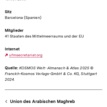
Sitz
Barcelona (Spanien)
Mitglieder
41 Staaten des Mittelmeerraums und der EU
Internet
Externer
ufmsecretariat.org
Link:
Quelle:
KOSMOS Welt- Almanach & Atlas 2025 ©
Franckh-Kosmos Verlags-GmbH & Co. KG, Stuttgart
2024.
Fussnoten
Begriffsnavigation
Content-
Union des Arabischen Maghreb
Navigation