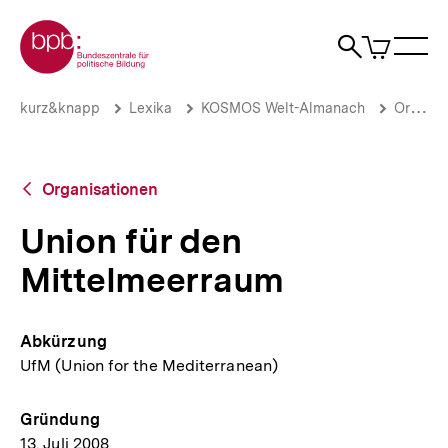
Direkt
Zur Startseite der bpb
zum
0
Artikel
Sho
Seiteninhalt
im
Naviga
Suche
springen
War
öffne
öffnen
öff
Pfadnavigation
Union
Brotkrümelnavigation
kurz&knapp
Lexika
KOSMOS Welt-Almanach
Organisationen
für
den
Mittelmeerraum
|
Zurück
Organisationen
bpb.de
zur
Übersicht
Union für den
Mittelmeerraum
Abkürzung
UfM (Union for the Mediterranean)
Gründung
13. Juli 2008