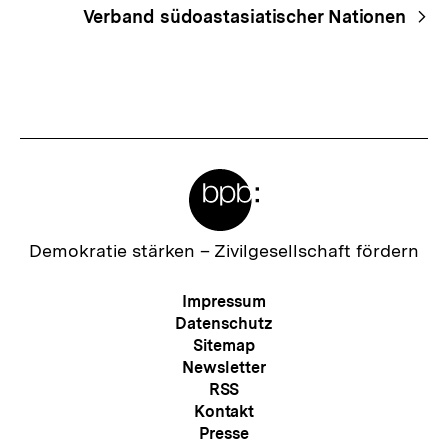
Verband südoastasiatischer Nationen
Meta-
Links
Zur
Demokratie stärken –
Zivilgesellschaft fördern
Startseite
der
Meta-
Impressum
bpb
Navigation
Datenschutz
Sitemap
Newsletter
RSS
Kontakt
Presse